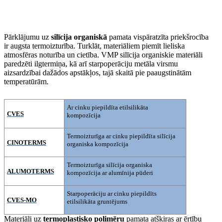
Pārklājumu uz
silīcija organiskā
pamata vispāratzīta priekšrocība
ir augsta termoizturība. Turklāt, materiāliem piemīt lieliska
atmosfēras noturība un cietība. VMP silīcija organiskie materiāli
paredzēti ilgtermiņa, kā arī starpoperāciju metāla virsmu
aizsardzībai dažādos apstākļos, tajā skaitā pie paaugstinātām
temperatūrām.
Ar cinku piepildīta etilsilikāta
CVES
kompozīcija
Termoizturīga ar cinku piepildīta silīcija
CINOTERMS
organiska kompozīcija
Termoizturīga silīcija organiska
ALUMOTERMS
kompozīcija ar alumīnija pūderi
Starpoperāciju ar cinku piepildīts
CVES-MO
etilsilikāta gruntējums
Materiāli uz
termoplastisko polimēru
pamata atšķiras ar ērtību