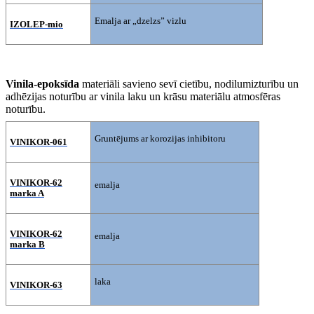
Emalja ar „dzelzs” vizlu
IZOLEP-mio
Vinila-epoksīda
materiāli savieno sevī cietību, nodilumizturību un
adhēzijas noturību ar vinila laku un krāsu materiālu atmosfēras
noturību.
Gruntējums ar korozijas inhibitoru
VINIKOR-061
VINIKOR-62
emalja
marka A
VINIKOR-62
emalja
marka B
laka
VINIKOR-63