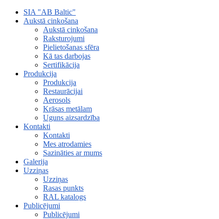
SIA "AB Baltic"
Aukstā cinkošana
Aukstā cinkošana
Raksturojumi
Pielietošanas sfēra
Kā tas darbojas
Sertifikācija
Produkcija
Produkcija
Restaurācijai
Aerosols
Krāsas metālam
Uguns aizsardzība
Kontakti
Kontakti
Mes atrodamies
Sazināties ar mums
Galerija
Uzziņas
Uzziņas
Rasas punkts
RAL katalogs
Publicējumi
Publicējumi