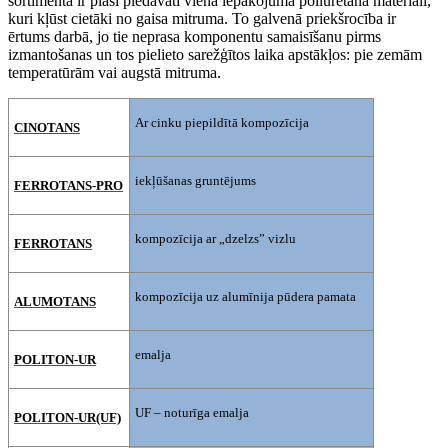
sortimentā ir plaši piedāvāti viena iepakojuma poliuretāna materiāli,
kuri kļūst cietāki no gaisa mitruma. To galvenā priekšrocība ir
ērtums darbā, jo tie neprasa komponentu samaisīšanu pirms
izmantošanas un tos pielieto sarežģītos laika apstākļos: pie zemām
temperatūrām vai augstā mitruma.
Ar cinku piepildītā kompozīcija
CINOTANS
iekļūšanas gruntējums
FERROTANS-PRO
kompozīcija ar „dzelzs” vizlu
FERROTANS
kompozīcija uz alumīnija pūdera pamata
ALUMOTANS
emalja
POLITON-UR
UF – noturīga emalja
POLITON-UR(UF)