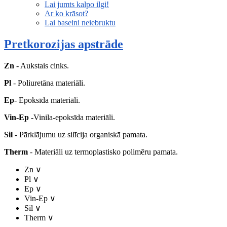
Lai jumts kalpo ilgi!
Ar ko krāsot?
Lai baseini neiebruktu
Pretkorozijas apstrāde
Zn
- Aukstais cinks.
Pl
- Poliuretāna materiāli.
Ep
- Epoksīda materiāli.
Vin-Ep
-Vinila-epoksīda materiāli.
Sil
- Pārklājumu uz silīcija organiskā pamata.
Therm
- Materiāli uz termoplastisko polimēru pamata.
Zn
∨
Pl
∨
Ep
∨
Vin-Ep
∨
Sil
∨
Therm
∨