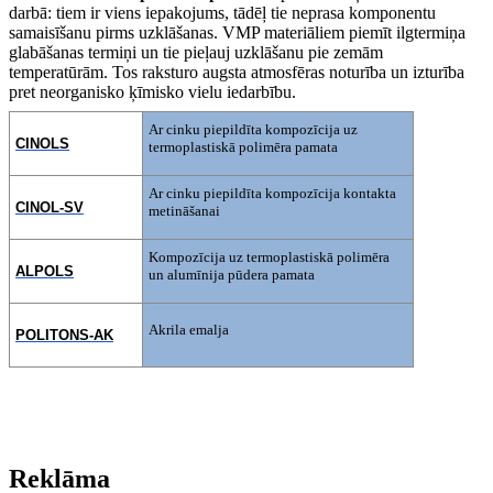
darbā: tiem ir viens iepakojums, tādēļ tie neprasa komponentu
samaisīšanu pirms uzklāšanas. VMP materiāliem piemīt ilgtermiņa
glabāšanas termiņi un tie pieļauj uzklāšanu pie zemām
temperatūrām. Tos raksturo augsta atmosfēras noturība un izturība
pret neorganisko ķīmisko vielu iedarbību.
Ar cinku piepildīta kompozīcija uz
CINOLS
termoplastiskā polimēra pamata
Ar cinku piepildīta kompozīcija kontakta
CINOL-SV
metināšanai
Kompozīcija uz termoplastiskā polimēra
ALPOLS
un alumīnija pūdera pamata
Akrila emalja
POLITONS-AK
Reklāma