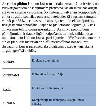
Ar
cinku pildīto
laku un krāsu materiālu izmantošana ir viens no
vissvarīgākajiem nosacījumiem pretkorozijas aizsardzības augsti
efektīvo sistēmu veidošanā. Šo materiālu galvenais komponents ir
cinka augsti dispersijas pulveris, pateicoties tā augstam saturam –
vairāk par 86% pēc masas, tie aizsargā tēraudu elektroķīmiski,
līdzīgi karstai cinkošanai, tāpēc to pielietošana ieguva „aukstās”
cinkošanas tehnoloģijas nosaukumu. Ar cinku piepildītiem
pārklājumiem ir daudz ilgāki kalpošanas termiņi, salīdzinot ar
tradicionāliem laku un krāsas pārklājumiem. VMP sortimentā ir ar
cinku piepildīti materiāli ar plašu pielietošanas nosacījumu
diapazonu, kuri ir paredzēti ekspluatācijai dažādās, tajā skaitā
augsti agresīvās, vidēs.
Epoksīda gruntējums
CINEPS
Poliuretāna kompozīcija
CINOTANS
Etilsilikāta kompozīcija
CVES
Kompozīcija uz termoplastiskā polimēra
CINOLS
pamata