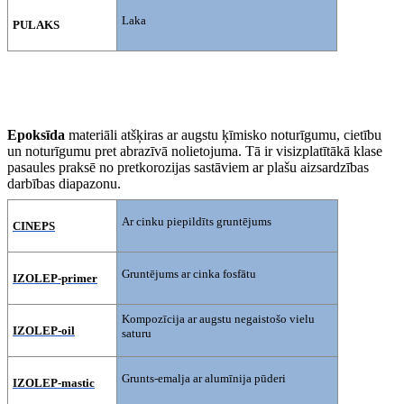
Laka
PULAKS
Epoksīda
materiāli atšķiras ar augstu ķīmisko noturīgumu, cietību
un noturīgumu pret abrazīvā nolietojuma. Tā ir visizplatītākā klase
pasaules praksē no pretkorozijas sastāviem ar plašu aizsardzības
darbības diapazonu.
Ar cinku piepildīts gruntējums
CINEPS
Gruntējums ar cinka fosfātu
IZOLEP-primer
Kompozīcija ar augstu negaistošo vielu
IZOLEP-oil
saturu
Grunts-emalja ar alumīnija pūderi
IZOLEP-mastic