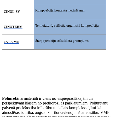
Kompozīcija kontakta metināšanai
CINOL-SV
Termoizturīga silīcija organiskā kompozīcija
CINOTERM
Starpoperāciju etilsilikāta gruntējums
CVES-MO
Poliuretāna
materiāli ir viens no vispieprasītākajām un
perspektīvām klasēm no pretkorozijas pārklājumiem. Poliuretānu
galvenā priekšrocība ir īpašību unikālais komplekss: ķīmiskā un
atmosfēras izturība, augsta izturība savienojumā ar elastību. VMP