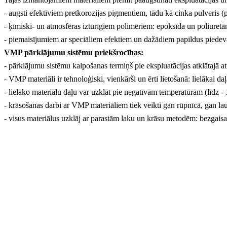
- augsti efektīviem pretkorozijas pigmentiem, tādu kā cinka pulveris (pr
- ķīmiski- un atmosfēras izturīgiem polimēriem: epoksīda un poliuretā
- piemaisījumiem ar speciāliem efektiem un dažādiem papildus piedevām
VMP pārklājumu sistēmu priekšrocības:
- pārklājumu sistēmu kalpošanas termiņš pie ekspluatācijas atklātajā a
- VMP materiāli ir tehnoloģiski, vienkārši un ērti lietošanā: lielākai d
- lielāko materiālu daļu var uzklāt pie negatīvām temperatūrām (līdz -
- krāsošanas darbi ar VMP materiāliem tiek veikti gan rūpnīcā, gan la
- visus materiālus uzklāj ar parastām laku un krāsu metodēm: bezgaisa 