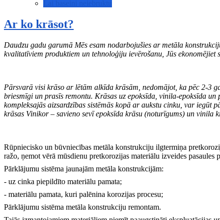
Lai baseini neiebruktu
Ar ko krāsot?
Daudzu gadu garumā Mēs esam nodarbojušies ar metāla konstrukciju pr
kvalitatīviem produktiem un tehnoloģiju ievērošanu, Jūs ekonomējiet 
Pārsvarā visi krāso ar lētām alkīda krāsām, nedomājot, ka pēc 2-3 gad
briesmīgi un prasīs remontu. Krāsas uz epoksīda, vinila-epoksīda un 
kompleksajās aizsardzības sistēmās kopā ar aukstu cinku, var iegūt p
krāsas Vinikor – savieno sevī epoksīda krāsu (noturīgums) un vinila k
Rūpniecisko un būvniecības metāla konstrukciju ilgtermiņa pretkoroz
ražo, ņemot vērā mūsdienu pretkorozijas materiālu izveides pasaules p
Pārklājumu sistēma jaunajām metāla konstrukcijām:
- uz cinka piepildīto materiālu pamata;
- materiālu pamata, kuri palēnina korozijas procesu;
Pārklājumu sistēma metāla konstrukciju remontam.
Tajās izmantojamiem materiāliem piemīt paaugstināti ekspluatācijas un 