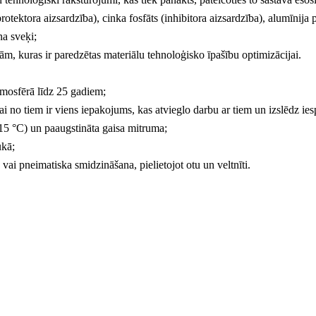
otektora aizsardzība), cinka fosfāts (inhibitora aizsardzība), alumīnija 
na sveķi;
, kuras ir paredzētas materiālu tehnoloģisko īpašību optimizācijai.
tmosfērā līdz 25 gadiem;
aļai no tiem ir viens iepakojums, kas atvieglo darbu ar tiem un izslēdz i
 15 °С) un paaugstināta gaisa mitruma;
ukā;
vai pneimatiska smidzināšana, pielietojot otu un veltnīti.