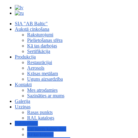
SIA "AB Baltic"
Aukstā cinkošana
Raksturojumi
Pielietošanas sfēra
Kā tas darbojas
Sertifikācija
Produkcija
Restaurācijai
Aerosols
Krāsas metālam
Uguns aizsardzība
Kontakti
Mes atrodamies
Sazināties ar mums
Galerija
Uzziņas
Rasas punkts
RAL katalogs
Publicējumi
Lai jumts kalpo ilgi!
Ar ko krāsot?