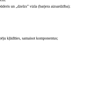
pūderis un „dzelzs” vizla (barjera aizsardzība);
espēju kļūdīties, samaisot komponentus;