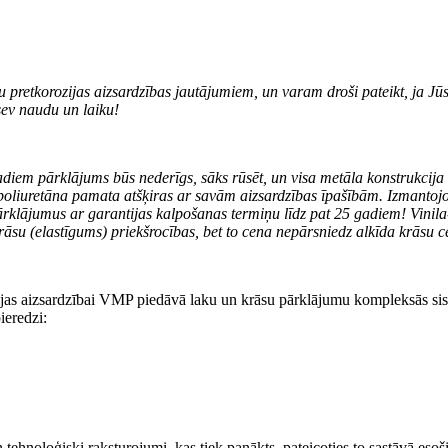
etkorozijas aizsardzības jautājumiem, un varam droši pateikt, ja Jūs
sev naudu un laiku!
iem pārklājums būs nederīgs, sāks rūsēt, un visa metāla konstrukcija i
poliuretāna pamata atšķiras ar savām aizsardzības īpašībām. Izmantojo
ārklājumus ar garantijas kalpošanas termiņu līdz pat 25 gadiem! Vinil
rāsu (elastīgums) priekšrocības, bet to cena nepārsniedz alkīda krāsu c
ijas aizsardzībai VMP piedāvā laku un krāsu pārklājumu kompleksās sis
ieredzi:
tehnoloģiski raksturojumi, kas tiek panākts, pateicoties to sastāvā esoš