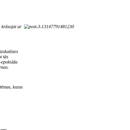
 krāsojat ar
zskatīsies
t tās
a-epoksīda
enas.
tēmas, kuras
iem: