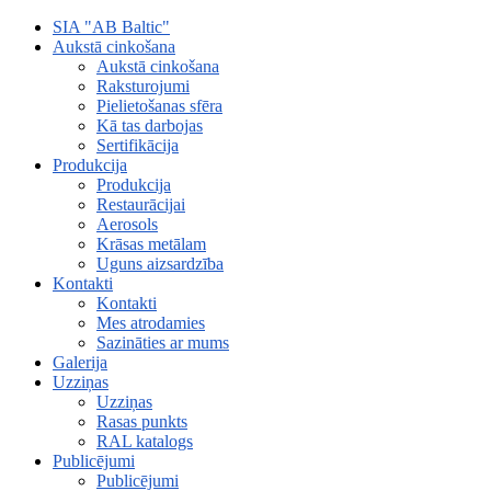
SIA "AB Baltic"
Aukstā cinkošana
Aukstā cinkošana
Raksturojumi
Pielietošanas sfēra
Kā tas darbojas
Sertifikācija
Produkcija
Produkcija
Restaurācijai
Aerosols
Krāsas metālam
Uguns aizsardzība
Kontakti
Kontakti
Mes atrodamies
Sazināties ar mums
Galerija
Uzziņas
Uzziņas
Rasas punkts
RAL katalogs
Publicējumi
Publicējumi