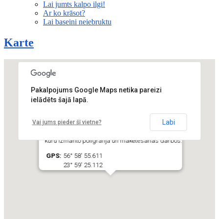
Lai jumts kalpo ilgi!
Ar ko krāsot?
Lai baseini neiebruktu
Karte
Pakalpojums Google Maps netika pareizi
ielādēts šajā lapā.
SIA "AB Baltic"
Labi
Vai jums pieder šī vietne?
Lorem Ipsum – tas ir teksta salikums,
kuru izmanto poligrāfijā un maketēšanas darbos.
GPS:
56° 58' 55.611
23° 59' 25.112