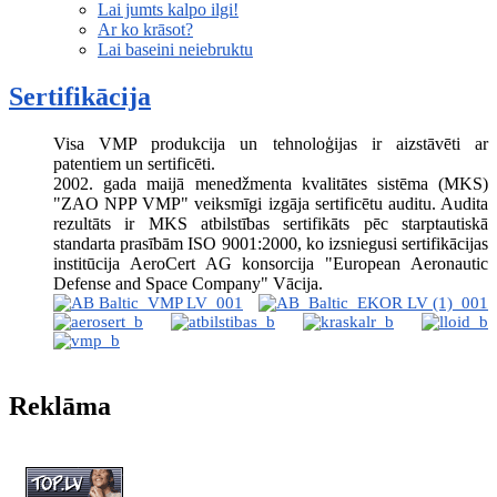
Lai jumts kalpo ilgi!
Ar ko krāsot?
Lai baseini neiebruktu
Sertifikācija
Visa VMP produkcija un tehnoloģijas ir aizstāvēti ar
patentiem un sertificēti.
2002. gada maijā menedžmenta kvalitātes sistēma (MKS)
"ZAO NPP VMP" veiksmīgi izgāja sertificētu auditu. Audita
rezultāts ir MKS atbilstības sertifikāts pēc starptautiskā
standarta prasībām ISO 9001:2000, ko izsniegusi sertifikācijas
institūcija AeroCert AG konsorcija "European Aeronautic
Defense and Space Company" Vācija.
Reklāma