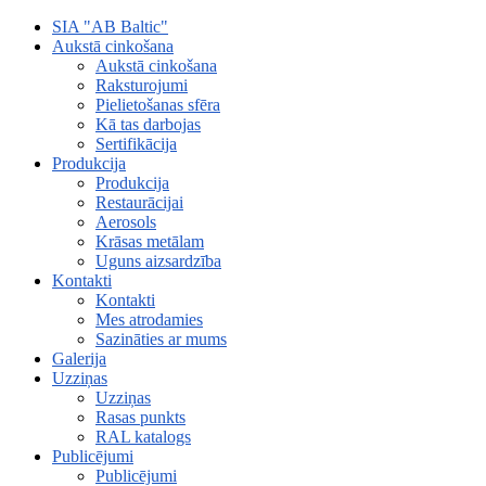
SIA "AB Baltic"
Aukstā cinkošana
Aukstā cinkošana
Raksturojumi
Pielietošanas sfēra
Kā tas darbojas
Sertifikācija
Produkcija
Produkcija
Restaurācijai
Aerosols
Krāsas metālam
Uguns aizsardzība
Kontakti
Kontakti
Mes atrodamies
Sazināties ar mums
Galerija
Uzziņas
Uzziņas
Rasas punkts
RAL katalogs
Publicējumi
Publicējumi