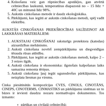
Krāsošanu veic gan rūpniecības apstākļos, gan atvērtā
celtniecības laukumā, temperatūras diapazonā no – 15 līdz +
40C un mitrumā līdz 98%.
Aukstās cinkošanas metode ir daudz ekoloģiskāka.
Pārklājumi, kas iegūti ar aukstās cinkošanas metodi, spēj vadīt
elektrību.
AUKSTĀS CINKOŠANAS PRIEKŠROCĪBAS SALĪDZINOT AR
LAKKRĀSAS MATERIĀLIEM:
AUKSTAJAI CINKOŠANAI raksturīgs protektora (katodas)
aizsardzības mehānisms.
Aukstā cinkošana novērš zempārklājuma un diegveidīgas
tērauda rūsas attīstību.
Pārklājumi, kas iegūti ar aukstās cinkošanas metodi, kalpo 2 –
3 reizes ilgāk.
Aukstā cinkošana ir ekonomiska: ilgstošais kalpošanas laiks
samazina remonta tēriņus.
Aukstā cinkošana ļauj iegūt ugunsdrošus pārklājumus, kas
neizplata liesmas pa virsmu.
Cinka piesātinātās kompozīcijas CVES, CINOLS, CINOTĀNS,
CINEPS, CINOTERMS, CINMASTIKS un pārklājumu sistēmas uz to
bāzes ir ieviesti daudzu nozaru normatīvajos dokumentos. Tos
izmanto:
pārtikas un civilajā celtniecībā;