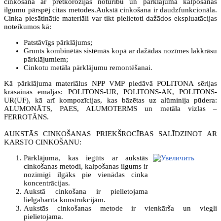
cinkošana ar pretkorozijas noturību un pārklājuma kalpošanas
ilgumu pārspēj citas metodes.Aukstā cinkošana ir daudzfunkcionāla.
Cinka piesātinātie materiāli var tikt pielietoti dažādos ekspluatācijas
noteikumos kā:
Patstāvīgs pārklājums;
Grunts kombinētās sistēmās kopā ar dažādas nozīmes lakkrāsu
pārklājumiem;
Cinkotu metāla pārklājumu remontēšanai.
Kā pārklājuma materiālus NPP VMP piedāvā POLITONA sērijas
krāsainās emaljas: POLITONS-UR, POLITONS-AK, POLITONS-
UR(UF), kā arī kompozīcijas, kas bāzētas uz alūminija pūdera:
ALUMONĀTS, PAES, ALUMOTERMS un metāla vizlas –
FERROTĀNS.
AUKSTĀS CINKOŠANAS PRIEKŠROCĪBAS SALĪDZINOT AR
KARSTO CINKOŠANU:
Pārklājuma, kas iegūts ar aukstās
cinkošanas metodi, kalpošanas ilgums ir
nozīmīgi ilgāks pie vienādas cinka
koncentrācijas.
Aukstā cinkošana ir pielietojama
lielgabarīta konstrukcijām.
Aukstās cinkošanas metode ir vienkārša un viegli
pielietojama.