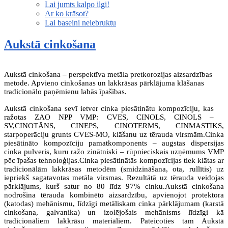
Lai jumts kalpo ilgi!
Ar ko krāsot?
Lai baseini neiebruktu
Aukstā cinkošana
Aukstā cinkošana – perspektīva metāla pretkorozijas aizsardzības
metode. Apvieno cinkošanas un lakkrāsas pārklājuma klāšanas
tradicionālo paņēmienu labās īpašības.
Aukstā cinkošana sevī ietver cinka piesātinātu kompozīciju, kas
ražotas ZAO NPP VMP: CVES, CINOLS, CINOLS –
SV,CINOTĀNS, CINEPS, CINOTERMS, CINMASTIKS,
starpoperāciju grunts CVES-MO, klāšanu uz tērauda virsmām.Cinka
piesātināto kompozīciju pamatkomponents – augstas dispersijas
cinka pulveris, kuru ražo zinātniski – rūpnieciskais uzņēmums VMP
pēc īpašas tehnoloģijas.Cinka piesātinātās kompozīcijas tiek klātas ar
tradicionālām lakkrāsas metodēm (smidzināšana, ota, rullītis) uz
iepriekš sagatavotas metāla virsmas. Rezultātā uz tērauda veidojas
pārklājums, kurš satur no 80 līdz 97% cinku.Aukstā cinkošana
nodrošina tērauda kombinēto aizsardzību, apvienojot protektora
(katodas) mehānismu, līdzīgi metāliskam cinka pārklājumam (karstā
cinkošana, galvanika) un izolējošais mehānisms līdzīgi kā
tradicionāliem lakkrāsu materiāliem. Pateicoties tam Aukstā