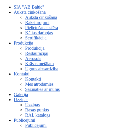
SIA "AB Baltic"
Aukstā cinkošana
Aukstā cinkošana
Raksturojumi
Pielietošanas sfēra
Kā tas darbojas
Sertifikācija
Produkcija
Produkcija
Restaurācijai
Aerosols
Krāsas metālam
Uguns aizsardzība
Kontakti
Kontakti
Mes atrodamies
Sazināties ar mums
Galerija
Uzziņas
Uzziņas
Rasas punkts
RAL katalogs
Publicējumi
Publicējumi