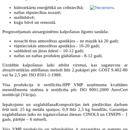
hidroiekārtu enerģētikā un celtniecībā;
naftas rūpniecības nozarē;
mašīnbūvē;
kuģu būvē un remontā.
Prognozējamais aizsargsistēmu kalpošanas ilgums sastāda:
nosacīti tīras atmosfēras apstākļos – ne mazāk kā 20 gadi;
rūpnieciskās atmosfēras apstākļos - 10-20 gadi;
saldūdenī un jūras ūdenī – 10-12 gadi;
naftas un naftas produktu glabāšanai - 8-12 gadi.
Uzrādītie kalpošanas laiki atbilst virsmai, kas sagatavota ar
abrazīvstrūklas attīrīšanas metodi līdz 2.pakāpei pēc GOST 9.402-80
vai Sa 2,5 pēc ISO 8501-1:1988.
Visa produkcija ir sertificēta.HPP VMP uzņēmuma kvalitātes
menedžmenta sistēma ir sertificēta pēc ISO 9001:2000 AeroCert
institūcijā (Vācija).
Iepakojums un uzglabāšanaKompozīcijas tiek piedāvātas darbam
ērtā tarā: 25 kg metāla spaiņos, 0,9 līdz 2,5 kg bundžās. Garantijas
uzglabāšanas laiks no izgatavošanas dienas: CINOLS un CINEPS – 1
gads, pārējie – 6 mēneši.
Visa VMP produkcija un tehnoloģijas ir aizsargātas ar patentu un