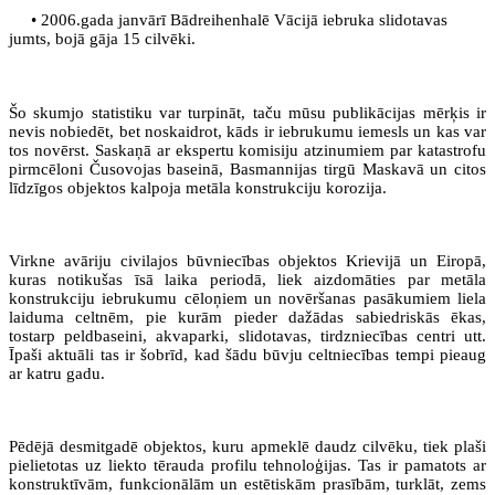
• 2006.gada janvārī
Bādreihenhalē
Vācijā iebruka slidotavas
jumts, bojā gāja 15 cilvēki.
Šo skumjo statistiku var turpināt, taču mūsu publikācijas mērķis ir
nevis nobiedēt, bet noskaidrot, kāds ir iebrukumu iemesls un kas var
tos novērst. Saskaņā ar ekspertu komisiju atzinumiem par katastrofu
pirmcēloni Čusovojas baseinā, Basmannijas tirgū Maskavā un citos
līdzīgos objektos kalpoja metāla konstrukciju korozija.
Virkne avāriju civilajos būvniecības objektos Krievijā un Eiropā,
kuras notikušas īsā laika periodā, liek aizdomāties par metāla
konstrukciju iebrukumu cēloņiem un novēršanas pasākumiem liela
laiduma celtnēm, pie kurām pieder dažādas sabiedriskās ēkas,
tostarp peldbaseini, akvaparki, slidotavas, tirdzniecības centri utt.
Īpaši aktuāli tas ir šobrīd, kad šādu būvju celtniecības tempi pieaug
ar katru gadu.
Pēdējā desmitgadē objektos, kuru apmeklē daudz cilvēku, tiek plaši
pielietotas uz liekto tērauda profilu tehnoloģijas. Tas ir pamatots ar
konstruktīvām, funkcionālām un estētiskām prasībām, turklāt, zems