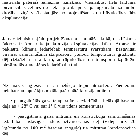
materiāla patēriņš samazina izmaksas. Vienlaikus, liela laiduma
būvniecības celtnes no liektā profila prasa paaugstinātu uzmanību
drošības ziņā visās stadijās: no projektēšanas un būvniecības līdz
ekspluatācijai.
Ja nav tehnisku kļūdu projektēšanas un montāžas laikā, cits bīstams
faktors ir konstrukciju korozija ekspluatācijas laikā. Ārpuse ir
pakļauta klimata iedarbībai: temperatūru svārstībām, pastāvīgai
virsmas samitrināšanai starpsezonu periodā temperatūras gradienta
dēļ (iela/telpa ar apkuri), ar rūpniecības un transporta izplūdēm
piesārņotās atmosfēras iedarbībai u.tml.
Ne mazāk agresīva ir arī iekšējo telpu atmosfēra. Piemēram,
peldbaseinu apstākļos metāla paātrinātā korozija notiek:
• paaugstinātās gaisa temperatūras iedarbībā – lielākajā baseinu
daļā ap + 28° С vai par 1° С virs ūdens temperatūras;
• paaugstinātā gaisa mitruma un konstrukciju samitrināšanas
iedarbībā pastāvīgās ūdens iztvaicēšanas dēļ (vidēji līdz 20
2
kg/stundā no 100 m
baseina spoguļa) un mitruma kondensācijas
dēļ;