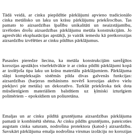
Tādā veidā, ar cinku piepildītie pārklājumi apvieno tradicionālo
cinka metālisko un laku un krāsu pārklājumu priekšrocības. Tas
pamato to aizsardzības īpašību unikalitāti un neaizstājamību,
izvēloties drošu aizsardzības pārklājumu metāla konstrukcijām. Jo
agresīvāki ekspluatācijas apstākļi, jo vairāk iemeslu kā pretkorozijas
aizsardzību izvēlēties ar cinku pildītus pārklājumus.
Pasaules pieredze liecina, ka metāla konstrukcijām sarežģītos
korozijas apstākļos visefektīvākie ir ar cinku pildīti pārklājumi kopā
ar izolējoša tipa laku un krāsu materiālu pārklājumiem. Pārklājuma
slāņi kompleksajās sistēmās pilda divas galvenās funkcijas:
aizsardzības (barjeras mehānisms novērš korozijas aktīvo vielu
piekļuvi pie metāla) un dekoratīvo. Turklāt priekšroka tiek dota
mūsdienīgiem materiāliem balstītiem uz ķīmiski izturīgiem
polimēriem – epoksīdiem un poliuretāna.
Emaljas un ar cinku pildītā gruntējuma aizsardzības pārklājuma
pamatā ir kombinētā shēma. Ar cinku pildīts gruntējums, pateicoties
augstam cinka saturam, nodrošina protektora (katod-) aizsardzību.
Savukārt pārklājuma emalja nodrošina virsmas izolāciju no korozijas