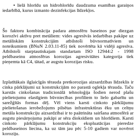
• lielā hlorīdu un hidrohlorīdu daudzuma esamības garaiņos
iedarbībā, kurus izmanto dezinfekcijas līdzekļos.
Šo faktoru kombinācija padara atmosfēru baseinos par diezgan
korozīvi
aktīvu
pret metāliem: vides agresīvās iedarbības pakāpe uz
metāliskām konstrukcijām atbilstoši būvnormatīviem un
noteikumiem (BNuN 2.03.11-85) tiek novērtēta kā vidēji agresīva.
Atbilstoši starptautiskajam standartam ISO 12944:2 - 1998
peldbaseinu atmosfēras korozijas agresivitātes kategorija tiek
pieņemta kā С4, tātad, ar augstu korozijas risku.
Izplatītākais ilglaicīgās tērauda pretkorozijas aizsardzības līdzeklis ir
cinka pārklājumi uz konstrukcijām no parastā oglekļa tērauda. Taču
karstās cinkošanas tradicionālā tehnoloģija šodien nerod plašu
pielietojumu elastīgiem būvniecības profiliem to lielo gabarītu un
sarežģītās formas dēļ. Vēl viens karsti cinkoto pārklājumu
pielietošanas ierobežojums pilsētas infrastruktūras ēku un celtņu
metāla konstrukciju aizsardzībai ir to paātrināta sairšana atmosfērā ar
augstu piesārņojuma pakāpi ar sēra dioksīdiem un hlorīdiem. Karsti
cinkoto pārklājumu konstrukciju ekspluatācijas pieredze
peldbaseinos liecina, ka uz tām jau pēc 5-10 gadiem var novērot
koroziju.