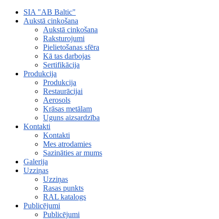
SIA "AB Baltic"
Aukstā cinkošana
Aukstā cinkošana
Raksturojumi
Pielietošanas sfēra
Kā tas darbojas
Sertifikācija
Produkcija
Produkcija
Restaurācijai
Aerosols
Krāsas metālam
Uguns aizsardzība
Kontakti
Kontakti
Mes atrodamies
Sazināties ar mums
Galerija
Uzziņas
Uzziņas
Rasas punkts
RAL katalogs
Publicējumi
Publicējumi