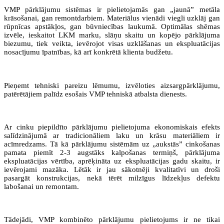
VMP pārklājumu sistēmas ir pielietojamās gan „jaunā” metāla
krāsošanai, gan remontdarbiem. Materiālus vienādi viegli uzklāj gan
rūpnīcas apstākļos, gan būvniecības laukumā. Optimālas shēmas
izvēle, ieskaitot LKM marku, slāņu skaitu un kopējo pārklājuma
biezumu, tiek veikta, ievērojot visas uzklāšanas un ekspluatācijas
nosacījumu īpatnības, kā arī konkrētā klienta budžetu.
Pieņemt tehniski pareizu lēmumu, izvēloties aizsargpārklājumu,
patērētājiem palīdz esošais VMP tehniskā atbalsta dienests.
Ar cinku piepildīto pārklājumu pielietojuma ekonomiskais efekts
salīdzinājumā ar tradicionāliem laku un krāsu materiāliem ir
acīmredzams. Tā kā pārklājumu sistēmām uz „aukstās” cinkošanas
pamata piemīt 2-3 augstāks kalpošanas termiņš, pārklājuma
ekspluatācijas vērtība, aprēķināta uz ekspluatācijas gadu skaitu, ir
ievērojami mazāka. Lētāk ir jau sākotnēji kvalitatīvi un droši
pasargāt konstrukcijas, nekā tērēt milzīgus līdzekļus defektu
labošanai un remontam.
Tādejādi, VMP kombinēto pārklājumu pielietojums ir ne tikai