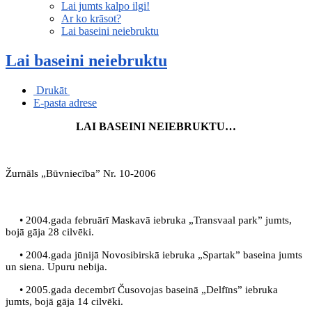
Lai jumts kalpo ilgi!
Ar ko krāsot?
Lai baseini neiebruktu
Lai baseini neiebruktu
Drukāt
E-pasta adrese
LAI BASEINI NEIEBRUKTU…
Žurnāls „Būvniecība” Nr. 10-2006
• 2004.gada februārī Maskavā iebruka „Transvaal park” jumts,
bojā gāja 28 cilvēki.
• 2004.gada jūnijā Novosibirskā iebruka „Spartak” baseina jumts
un siena. Upuru nebija.
• 2005.gada decembrī Čusovojas baseinā „Delfīns” iebruka
jumts, bojā gāja 14 cilvēki.