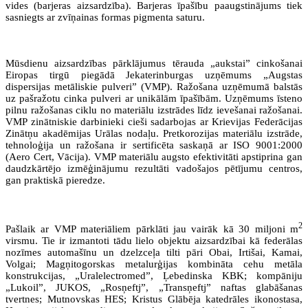
vides (barjeras aizsardzība). Barjeras īpašību paaugstinājums tiek
sasniegts ar zvīņainas formas pigmenta saturu.
Mūsdienu aizsardzības pārklājumus tērauda „aukstai” cinkošanai
Eiropas tirgū piegādā Jekaterinburgas uzņēmums „Augstas
dispersijas metāliskie pulveri” (VMP). Ražošana uzņēmumā balstās
uz pašražotu cinka pulveri ar unikālām īpašībām. Uzņēmums īsteno
pilnu ražošanas ciklu no materiālu izstrādes līdz ievešanai ražošanai.
VMP zinātniskie darbinieki cieši sadarbojas ar Krievijas Federācijas
Zinātņu akadēmijas Urālas nodaļu. Pretkorozijas materiālu izstrāde,
tehnoloģija un ražošana ir sertificēta saskaņā ar ISO 9001:2000
(Aero Cert, Vācija). VMP materiālu augsto efektivitāti apstiprina gan
daudzkārtējo izmēģinājumu rezultāti vadošajos pētījumu centros,
gan praktiskā pieredze.
2
Pašlaik ar VMP materiāliem pārklāti jau vairāk kā 30 miljoni m
virsmu. Tie ir izmantoti tādu lielo objektu aizsardzībai kā federālas
nozīmes automašīnu un dzelzceļa tilti pāri Obai, Irtišai, Kamai,
Volgai; Magņitogorskas metalurģijas kombināta cehu metāla
konstrukcijas, „Uralelectromed”, Ļebedinska KBK; kompāniju
„Lukoil”, JUKOS, „Rosņeftj”, „Transņeftj” naftas glabāšanas
tvertnes; Mutnovskas HES; Kristus Glābēja katedrāles ikonostasa,