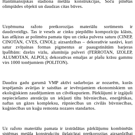
Hantimansijskas stadiona metāla konstrukcijas, Soču pilsētas
olimpiādes objekti un daudzas citas būves.
Uzņēmuma ražoto pretkorozijas materiālu sortiments ir
daudzveidīgs. Tas ir vesels ar cinku piepildīto kompozīciju klāsts,
kas atšķiras ar polimēra pamata tipu un cinka pulvera saturu (CINEP,
CINOTAN, CVES, CINOL); aizsardzības – dekoratīvie sastāvi, kuri
satur zvīņainas formas pigmentus ar paaugstinātām barjeras
īpašībām: dzelzs vizlu, alumīnija pulveri (FERROTAN, IZOLEP,
ALUMOTAN, ALPOL); dekoratīvas emaljas ar plašu krāsu gammu
virs 1000 tonējumiem (POLITON).
Daudzu gadu garumā VMP aktīvi sadarbojas ar nozarēm, kurās
iespējamās avārijas ir saistītas ar ievērojamiem ekonomiskiem un
ekoloģiskiem zaudējumiem un cilvēkupuriem. Pārklājumi ir izgājuši
nepieciešamo atestāciju un iekļauti tiltu būvniecības, enerģētikas,
naftas un gāzes kompleksu, rūpniecības un civilās būvniecības,
kuģniecības un kuģu remonta nozares standartos.
Uz ražoto materiālu pamata ir izstrādātas pārklājumu kombinētās
sistēmas metāla konstrukciju ilglaicīgai pretkorozijas aizsardzībai