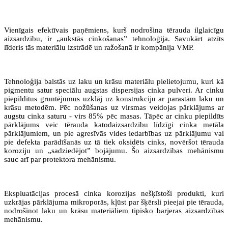
Vienīgais efektīvais paņēmiens, kurš nodrošina tērauda ilglaicīgu
aizsardzību, ir „aukstās cinkošanas” tehnoloģija. Savukārt atzīts
līderis tās materiālu izstrādē un ražošanā ir kompānija VMP.
Tehnoloģija balstās uz laku un krāsu materiālu pielietojumu, kuri kā
pigmentu satur speciālu augstas dispersijas cinka pulveri. Ar cinku
piepildītus gruntējumus uzklāj uz konstrukciju ar parastām laku un
krāsu metodēm. Pēc nožūšanas uz virsmas veidojas pārklājums ar
augstu cinka saturu - virs 85% pēc masas. Tāpēc ar cinku piepildīts
pārklājums veic tērauda katodaizsardzību līdzīgi cinka metāla
pārklājumiem, un pie agresīvās vides iedarbības uz pārklājumu vai
pie defekta parādīšanās uz tā tiek oksidēts cinks, novēršot tērauda
koroziju un „sadziedējot” bojājumu. Šo aizsardzības mehānismu
sauc arī par protektora mehānismu.
Ekspluatācijas procesā cinka korozijas nešķīstoši produkti, kuri
uzkrājas pārklājuma mikroporās, kļūst par šķērsli pieejai pie tērauda,
nodrošinot laku un krāsu materiāliem tipisko barjeras aizsardzības
mehānismu.