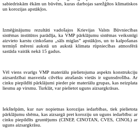
sabiedriskām ēkām un būvēm, kuras darbojas sarežģītos klimatiskos
un korozijas apstākļos.
Izmēģinājumu rezultāti vadošajos Krievijas Valsts Būvniecības
sistēmas institūtos parādīja, ka VMP pārklājumu sistēmas veiksmīgi
aizvieto karstu cinkošanu „sāls miglas” apstākļos, un to kalpošanas
termiņš mēreni aukstā un aukstā klimata rūpniecības atmosfērā
sastāda vairāk nekā 15 gadus.
Vēl viens svarīgs VMP materiālu pielietojuma aspekts konstrukciju
aizsardzībai masveida cilvēku atrašanās vietās ir ugunsdrošība. Ar
cinku piepildīti pārklājumi pieder pie materiālu grupas, kas neizplata
liesmu ap virsmu. Turklāt, var pielietot uguns aizsargkrāsas.
Iekštelpām, kur nav nopietnas korozijas iedarbības, tiek pielietota
pārklājumu shēma, kas aizsargā pret koroziju un uguns iedarbību: ar
cinku piepildīts gruntējums (CINEP, CINOTAN, CVES, CINOL) ar
uguns aizsargkrāsu.