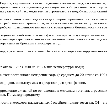
и Европе, случившихся за непродолжительный период, заставляет 
орым относятся здания-модули социально-общественного и спортив
о актуально сейчас, когда темпы строительства подобных сооружений
вого посещения и нахождения людей широко применяются технологи
требованиями, кроме того, их низкая металлоемкость существенно
ебуют повышенного внимания с точки зрения безопасности на всех
 одним из наиболее опасных факторов при эксплуатации металлоко
 температуры, постоянному увлажнению поверхности в период меж
портными выбросами атмосферы и т.д.
р, в условиях плавательных бассейнов ускоренная коррозия метал
около + 28° С или на 1° С выше температуры воды;
ет постоянного испарения воды (в среднем до 20 кг/час со 100 м2
лоридов, используемых в средствах для дезинфекции.
оррозионно активной по отношению к металлам : степень агрессивн
ивная. По международному
вности атмосферы плавательных бассейнов принимается как С4 – с