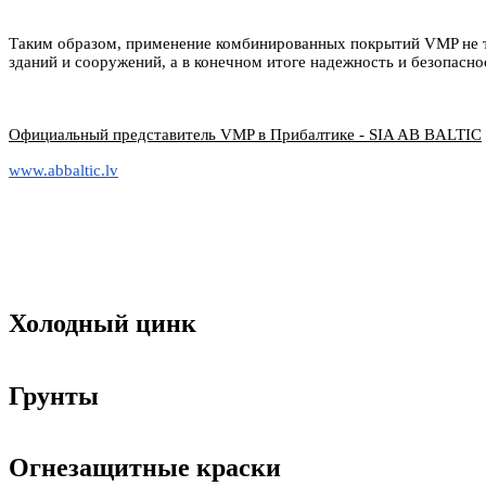
Таким образом, применение комбинированных покрытий
VMP
не 
зданий и сооружений, а в конечном итоге надежность и безопасно
Официальный представитель
VMP
в Прибалтике
- SIA AB BALTIC
www.abbaltic.lv
Холодный цинк
Грунты
Огнезащитные краски