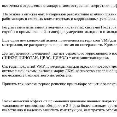
включены в отраслевые стандарты мостостроения, энергетики, не
На основе выпускаемых материалов разработаны комбинированны
работающих в сложных климатических и коррозионных условиях.
Результатами испытаний в ведущих институтах системы Госстроя
службы в промышленной атмосфере умеренно-холодного и холодно
Еще один немаловажный аспект применения материалов
VMP
для 
материалов, не распространяющих пламя по поверхности. Кроме 
Для внутренних помещений, где нет серьезного коррозионного во
(ЦИНЭП,ЦИНОТАН, ЦВЭС, ЦИНОЛ) + огнезащитная краска.
Системы покрытий
VMP
применимы как для окраски «нового» мета
оптимальной схемы, включая марку ЛКМ, количество слоев и общ
возможностей конкретного потребителя.
Принять технически верное решение при выборе защитного покр
Экономический эффект от применения цинкнаполненных покрытий 
«холодного» цинкования обладают в 2-3 раза более высоким сроко
качественно и надежно защитить конструкции, чем тратить огром