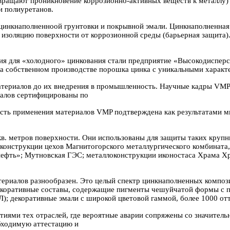
вращают проникновение коррозионно-активных веществ к металлу)
и полиуретанов.
цинкнаполненноой грунтовки и покрывной эмали. Цинкнаполненная
 изоляцию поверхности от коррозионной среды (барьерная защита
ия для «холодного» цинкования стали предприятие «Высокодиспер
а собственном производстве порошка цинка с уникальными характ
атериалов до их внедрения в промышленность. Научные кадры
VMP
иалов сертифицированы по
ость применения материалов
VMP
подтверждена как результатами м
кв. метров поверхности. Они использованы для защиты таких круп
оконструкции цехов Магнитогорского металлургического комбината
ефть»; Мутновская ГЭС; металлоконструкции иконостаса Храма Хр
ериалов разнообразен. Это целый спектр цинкнаполненных компо
ративные составы, содержащие пигменты чешуйчатой формы с п
екоративные эмали с широкой цветовой гаммой, более 1000 от
тиями тех отраслей, где вероятные аварии сопряжены со значител
бходимую аттестацию и