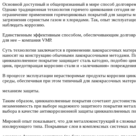
Основной доступный и общепризнанный в мире способ долговреме
Однако традиционная технология горячего цинкования сегодня н
ограничение применения горячецинковых покрытий для защиты ме
загрязнения сернистым газом и хлоридами. Так, опыт эксплуатац
наблюдать коррозию.
Единственным эффективным способом, обеспечивающим долговреме
для нее – компания
VMP
.
Суть технологии заключается в применении лакокрасочных матер
наносят на конструкцию обычными лакокрасочными методами. П
цинкнаполненное покрытие защищает
сталь катодно, подобно ци
цинк, предотвращая коррозию стали и «залечивания» повреждени
В процессе эксплуатации нерастворимые продукты коррозии цинка
среды, обеспечивая при этом типичный для лакокрасочных матер
механизм защиты.
Таким образом, цинкнаполненные покрытия сочетают достоинств
незаменимость при выборе надежного защитного покрытия металло
выбора в качестве антикоррозионной защиты цинкнаполненных п
Мировой опыт показывает, что для металлоконструкций в сложн
изолирующего типа. Покрывные слои в комплексных системах вы