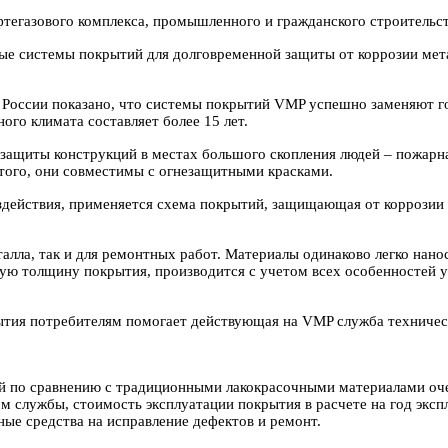
фтегазового комплекса, промышленного и гражданского строительст
е системы покрытий для долговременной защиты от коррозии мет
 России показано, что системы покрытий
VMP
успешно заменяют го
го климата составляет более 15 лет.
защиты конструкций в местах большого скопления людей – пожарн
того, они совместимы с огнезащитными красками.
здействия, применяется схема покрытий, защищающая от коррозии 
лла, так и для ремонтных работ. Материалы одинаково легко нанос
ую толщину покрытия, производится с учетом всех особенностей у
ытия потребителям помогает действующая на
VMP
служба техничес
по сравнению с традиционными лакокрасочными материалами очеви
м службы, стоимость эксплуатации покрытия в расчете на год эксп
ные средства на исправление дефектов и ремонт.