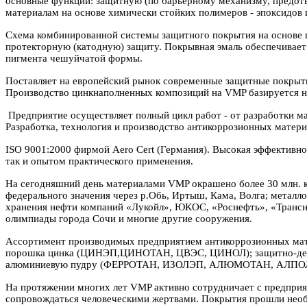
основные функции: защитную (по барьерному механизму, предот
материалам на основе химически стойких полимеров - эпоксидов 
Схема комбинированной системы защитного покрытия на основе 
протекторную (катодную) защиту. Покрывная эмаль обеспечивает
пигмента чешуйчатой формы.
Поставляет на европейский рынок современные защитные покрыт
Производство цинкнаполненных композиций на
VMP
базируется н
Предприятие осуществляет полный цикл работ - от разработки м
Разработка, технология и производство антикоррозионных матер
ISO 9001:2000 фирмой Aero Cert (Германия). Высокая эффективн
так и опытом практического применения.
На сегодняшний день материалами
VMP
окрашено более 30 млн. 
федерального значения через р.Обь, Иртыш, Кама, Волга; металл
хранения нефти компаний «Лукойл», ЮКОС, «Роснефть», «Трансн
олимпиады города Сочи и многие другие сооружения.
Ассортимент производимых предприятием антикоррозионных мат
порошка цинка (ЦИНЭП,ЦИНОТАН, ЦВЭС, ЦИНОЛ); защитно-деко
алюминиевую пудру (ФЕРРОТАН, ИЗОЛЭП, АЛЮМОТАН, АЛПОЛ); д
На протяжении многих лет
VMP
активно сотрудничает с предприя
сопровождаться человеческими жертвами. Покрытия прошли нео