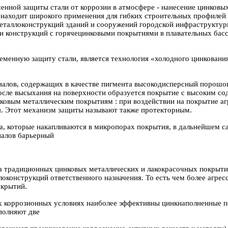
нной защиты стали от коррозии в атмосфере - нанесение цинковых
е находит широкого применения для гибких строительных профилей
таллоконструкций зданий и сооружений городской инфраструктуры
ии конструкций с горячецинковыми покрытиями в плавательных бассе
нную защиту стали, является технология «холодного цинкования»
иалов, содержащих в качестве пигмента высокодисперсный порошок
осле высыхания на
поверхности образуется покрытие с высоким сод
нковым металлическим покрытиям : при воздействии на покрытие аг
я. Этот механизм защиты называют также протекторным.
, которые накапливаются в микропорах покрытия, в дальнейшем са
иалов барьерный
а традиционных цинковых металлических и лакокрасочных покрыти
конструкций ответственного назначения. То есть чем более агрес
окрытий.
ых коррозионных условиях наиболее эффективны цинкнаполненные 
полняют две