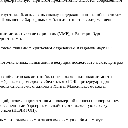
 и декоративную. При этом предпочтение отдается современным
 грунтовка благодаря высокому содержанию цинка обеспечивает
). Повышение барьерных свойств достигается содержанием
сные металлические порошки» (
VMP
), г. Екатеринбург.
еристиками.
тесно связаны с Уральским отделением Академии наук РФ.
ногочисленных испытаний в ведущих исследовательских центрах ,
ных объектов как автомобильные и железнодорожные мосты
, «Уралэлектромеди», Лебединского ГОКа; резервуары для
иста Спасителя, стадиона в Ханты-Мансийске, объекты
зиций, отличающиеся типом полимерной основы и содержанием
овышенными барьерными свойствами: железную слюдку,
тенков (ПОЛИТОН).
ьным экономическим и экологическим ущербом и могут