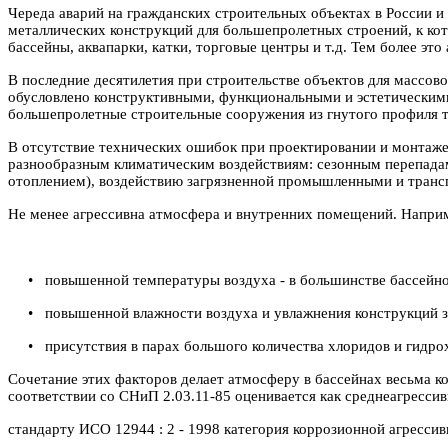
Череда аварий на гражданских строительных объектах в России 
металлических конструкций для большепролетных строений, к кот
бассейны, аквапарки, катки, торговые центры и т.д. Тем более эт
В последние десятилетия при строительстве объектов для массо
обусловлено конструктивными, функциональными и эстетическими 
большепролетные строительные сооружения из гнутого профиля тр
В отсутствие технических ошибок при проектировании и монтаже
разнообразным климатическим воздействиям: сезонным перепадам
отоплением), воздействию загрязненной промышленными и транс
Не менее агрессивна атмосфера и внутренних помещений. Наприме
• повышенной температуры воздуха - в большинстве бассейнов 
• повышенной влажности воздуха и увлажнения конструкций за сч
• присутствия в парах большого количества хлоридов и гидрох
Сочетание этих факторов делает атмосферу в бассейнах весьма к
соответствии со СНиП 2.03.11-85 оценивается как среднеагресс
стандарту ИСО 12944 : 2 - 1998 категория коррозионной агресси