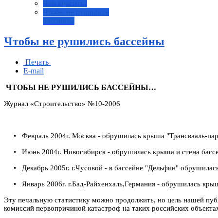
Чем красить?
Чтобы не рушились
бассейны
Чтобы не рушились бассейны
Печать
E-mail
ЧТОБЫ НЕ РУШИЛИСЬ БАССЕЙНЫ…
Журнал «Строительство» №10-2006
• Февраль 2004г. Москва - обрушилась крыша "Трансвааль-парка
• Июнь 2004г. Новосибирск - обрушилась крыша и стена бассей
• Декабрь 2005г. г.Чусовой - в бассейне "Дельфин" обрушилась
• Январь 2006г. г.Бад-Райхенхаль,Германия - обрушилась крыша
Эту печальную статистику можно продолжить, но цель нашей публ
комиссий первопричиной катастроф на таких российских объектах,