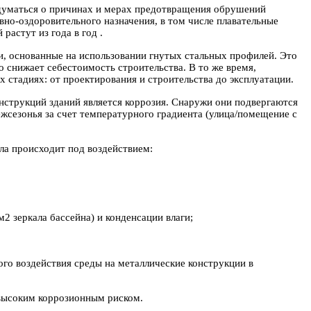
задуматься о причинах и мерах предотвращения обрушений
но-оздоровительного назначения, в том числе плавательные
 растут из года в год
.
и,
основанные на использовании гнутых стальных профилей. Это
 снижает себестоимость строительства. В то же время,
 стадиях: от проектирования и строительства до эксплуатации.
нструкций зданий является коррозия. Снаружи они подвергаются
сезонья за счет температурного градиента (улица/помещение с
ла происходит под воздействием:
 зеркала бассейна) и конденсации влаги;
ого воздействия среды на металлические конструкции в
 высоким коррозионным риском.