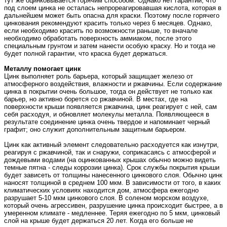
тут же оцинковывается горячим способом. Однако нет гарантии, что
под слоем цинка не осталась непрореагировавшая кислота, которая в
дальнейшем может быть опасна для краски. Поэтому после горячего
цинкования рекомендуют красить только через 6 месяцев. Однако,
если необходимо красить по возможности раньше, то вначале
необходимо обработать поверхность аммиаком, после этого
специальным грунтом и затем нанести особую краску. Но и тогда не
будет полной гарантии, что краска будет держаться.
Металлу помогает цинк
Цинк выполняет роль барьера, который защищает железо от
атмосферного воздействия, влажности и ржавчины. Если содержание
цинка в покрытии очень большое, тогда он действует не только как
барьер, но активно борется со ржавчиной. В местах, где на
поверхности крыши появляется ржавчина, цинк реагирует с ней, сам
себя расходуя, и обновляет молекулы металла. Появляющееся в
результате соединение цинка очень твердое и напоминает черный
графит; оно служит дополнительным защитным барьером.
Цинк как активный элемент следовательно расходуется как изнутри,
реагируя с ржавчиной, так и снаружи, соприкасаясь с атмосферой и
дождевыми водами (на оцинкованных крышах обычно можно видеть
темные пятна - следы коррозии цинка). Срок службы покрытия крыши
будет зависеть от толщины нанесенного цинкового слоя. Обычно цинк
наносят толщиной в среднем 100 мкм. В зависимости от того, в каких
климатических условиях находится дом, атмосфера ежегодно
разрушает 5-10 мкм цинкового слоя. В соленом морском воздухе,
который очень агрессивен, разрушение цинка происходит быстрее, а в
умеренном климате - медленнее. Теряя ежегодно по 5 мкм, цинковый
слой на крыше будет держаться 20 лет. Когда его больше не