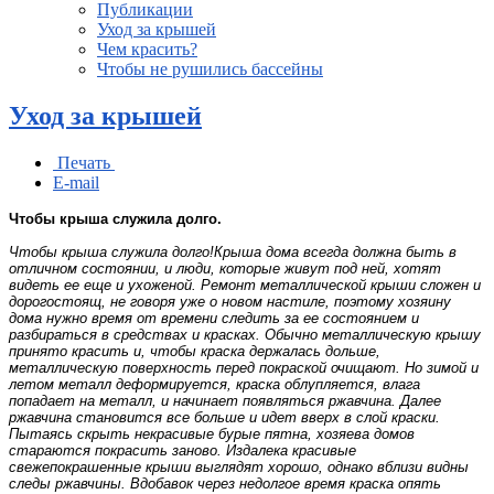
Публикации
Уход за крышей
Чем красить?
Чтобы не рушились бассейны
Уход за крышей
Печать
E-mail
Чтобы крыша служила долго.
Чтобы крыша служила долго!Крыша дома всегда должна быть в
отличном состоянии, и люди, которые живут под ней, хотят
видеть ее еще и ухоженой. Ремонт металлической крыши сложен и
дорогостоящ, не говоря уже о новом настиле, поэтому хозяину
дома нужно время от времени следить за ее состоянием и
разбираться в средствах и красках. Обычно металлическую крышу
принято красить и, чтобы краска держалась дольше,
металлическую поверхность перед покраской очищают. Но зимой и
летом металл деформируется, краска облупляется, влага
попадает на металл, и начинает появляться ржавчина. Далее
ржавчина становится все больше и идет вверх в слой краски.
Пытаясь скрыть некрасивые бурые пятна, хозяева домов
стараются покрасить заново. Издалека красивые
свежепокрашенные крыши выглядят хорошо, однако вблизи видны
следы ржавчины. Вдобавок через недолгое время краска опять