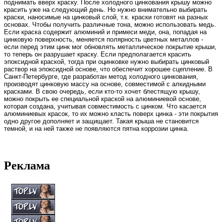
поднимать вверх краску. После холодного цинкования крышу можно
красить уже на следующий день. Но нужно внимательно выбирать
краски, наносимые на цинковый слой, т.к. краски готовят на разных
основах. Чтобы получить различные тона, можно использовать медь.
Если краска содержит алюминий и примеси меди, она, попадая на
цинковую поверхность, меняется полярность цветных металлов -
если перед этим цинк мог обновлять металлическое покрытие крыши,
то теперь он разрушает краску. Если предполагается красить
эпоксидной краской, тогда при оцинковке нужно выбирать цинковый
раствор на эпоксидной основе, что обеспечит хорошее сцепление. В
Санкт-Петербурге, где разработан метод холодного цинкования,
производят цинковую массу на основе, совместимой с алкидными
красками. В свою очередь, если кто-то хочет блестящую крышу,
можно покрыть ее специальной краской на алюминиевой основе,
которая создана, учитывая совместимость с цинком. Что касается
алюминиевых красок, то их можно класть поверх цинка - эти покрытия
одно другое дополняет и защищает. Такая крыша не становится
темной, и на ней также не появляются пятна коррозии цинка.
Реклама