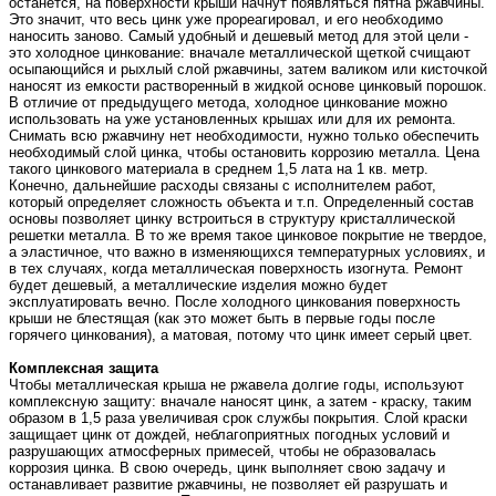
останется, на поверхности крыши начнут появляться пятна ржавчины.
Это значит, что весь цинк уже прореагировал, и его необходимо
наносить заново. Самый удобный и дешевый метод для этой цели -
это холодное цинкование: вначале металлической щеткой счищают
осыпающийся и рыхлый слой ржавчины, затем валиком или кисточкой
наносят из емкости растворенный в жидкой основе цинковый порошок.
В отличие от предыдущего метода, холодное цинкование можно
использовать на уже установленных крышах или для их ремонта.
Снимать всю ржавчину нет необходимости, нужно только обеспечить
необходимый слой цинка, чтобы остановить коррозию металла. Цена
такого цинкового материала в среднем 1,5 лата на 1 кв. метр.
Конечно, дальнейшие расходы связаны с исполнителем работ,
который определяет сложность объекта и т.п. Определенный состав
основы позволяет цинку встроиться в структуру кристаллической
решетки металла. В то же время такое цинковое покрытие не твердое,
а эластичное, что важно в изменяющихся температурных условиях, и
в тех случаях, когда металлическая поверхность изогнута. Ремонт
будет дешевый, а металлические изделия можно будет
эксплуатировать вечно. После холодного цинкования поверхность
крыши не блестящая (как это может быть в первые годы после
горячего цинкования), а матовая, потому что цинк имеет серый цвет.
Комплексная защита
Чтобы металлическая крыша не ржавела долгие годы, используют
комплексную защиту: вначале наносят цинк, а затем - краску, таким
образом в 1,5 раза увеличивая срок службы покрытия. Слой краски
защищает цинк от дождей, неблагоприятных погодных условий и
разрушающих атмосферных примесей, чтобы не образовалась
коррозия цинка. В свою очередь, цинк выполняет свою задачу и
останавливает развитие ржавчины, не позволяет ей разрушать и