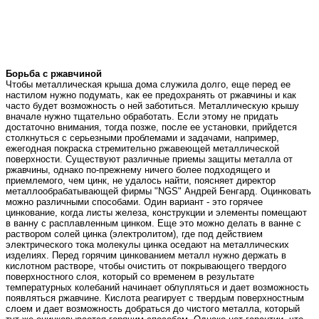
Борьба с ржавчиной
Чтобы металлическая крыша дома служила долго, еще перед ее
настилом нужно подумать, как ее предохранять от ржавчины и как
часто будет возможность о ней заботиться. Металлическую крышу
вначале нужно тщательно обработать. Если этому не придать
достаточно внимания, тогда позже, после ее установки, прийдется
столкнуться с серьезными проблемами и задачами, например,
ежегодная покраска стремительно ржавеющей металлической
поверхности. Существуют различные приемы защиты металла от
ржавчины, однако по-прежнему ничего более подходящего и
приемлемого, чем цинк, не удалось найти, поясняет директор
металлообрабатывающей фирмы "NGS" Андрей Бенгард. Оцинковать
можно различными способами. Один вариант - это горячее
цинкование, когда листы железа, конструкции и элементы помещают
в ванну с расплавленным цинком. Еще это можно делать в ванне с
раствором солей цинка (электролитом), где под действием
электрического тока молекулы цинка оседают на металлических
изделиях. Перед горячим цинкованием металл нужно держать в
кислотном растворе, чтобы очистить от покрывающего твердого
поверхностного слоя, который со временем в результате
температурных колебаний начинает облупляться и дает возможность
появляться ржавчине. Кислота реагирует с твердым поверхностным
слоем и дает возможность добраться до чистого металла, который