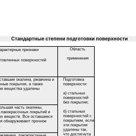
Стандартные степени подготовки поверхности
Область
арактерные признаки
применения
товленных поверхностей
ставшие окалина, ржавчина и
Подготовка
чные покрытия, а также
поверхности:
ые вещества удалены
а) стальных
поверхностей
без покрытия;
ольшая часть окалины,
б) стальных
 лакокрасочных покрытий и
поверхностей с
х веществ. Все оставшиеся
покрытием, если
ия обнаруживают прочное
эти покрытия
.
удалены так,
что достигнута
ржавчина, лакокрасочные