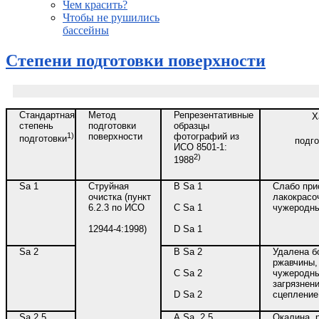
Чем красить?
Чтобы не рушились
бассейны
Степени подготовки поверхности
Стандартная
Метод
Репрезентативные
Х
степень
подготовки
образцы
1)
поверхности
фотографий из
подготовки
подго
ИСО 8501-1:
2)
1988
Sa 1
Струйная
В Sa 1
Слабо при
очистка (пункт
лакокрасо
6.2.3 по ИСО
С Sa 1
чужеродн
12944-4:1998)
D Sa 1
Sa 2
В Sa 2
Удалена б
ржавчины,
С Sa 2
чужеродны
загрязнен
D Sa 2
сцепление
Sa 2,5
А Sa 2,5
Окалина, 