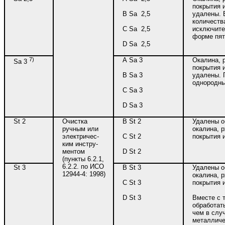
покрытия 
В Sa 2,5
удалены. 
количеств
С Sa 2,5
исключите
форме пят
D Sa 2,5
7)
А Sa 3
Окалина, 
Sa 3
покрытия 
В Sa 3
удалены. 
однородны
С Sa 3
D Sa 3
St 2
Очистка
В St 2
Удалены о
ручным или
окалина, 
электричес-
С St 2
покрытия 
ким инстру-
ментом
D St 2
(пункты 6.2.1,
6.2.2. по ИСО
St 3
В St 3
Удалены о
12944-4: 1998)
окалина, 
С St 3
покрытия 
D St 3
Вместе с 
обработат
чем в слу
металличе