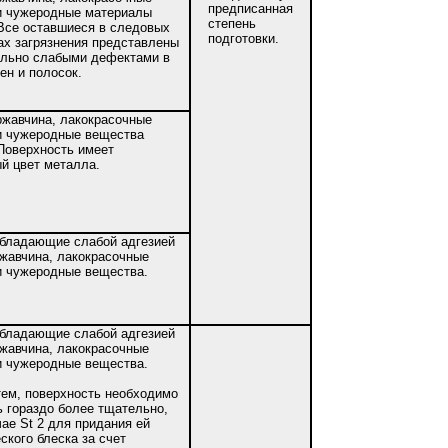
предписанная
и чужеродные материалы
степень
Все оставшиеся в следовых
подготовки.
ах загрязнения представлены
льно слабыми дефектами в
ен и полосок.
ржавчина, лакокрасочные
и чужеродные вещества
Поверхность имеет
й цвет металла.
бладающие слабой адгезией
ржавчина, лакокрасочные
и чужеродные вещества.
бладающие слабой адгезией
ржавчина, лакокрасочные
и чужеродные вещества.
тем, поверхность необходимо
ь гораздо более тщательно,
чае St 2 для придания ей
ского блеска за счет