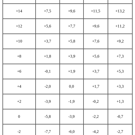
+14
+7,5
+9,6
+11,5
+13,2
+12
+5,6
+7,7
+9,6
+11,2
+10
+3,7
+5,8
+7,6
+9,2
+8
+1,8
+3,9
+5,6
+7,3
+6
-0,1
+1,9
+3,7
+5,3
+4
-2,0
0,0
+1,7
+3,3
+2
-3,9
-1,9
-0,2
+1,3
0
-5,8
-3,9
-2,2
-0,7
-2
-7,7
-6,0
-4,2
-2,7