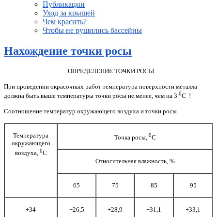
Публикации
Уход за крышей
Чем красить?
Чтобы не рушились бассейны
Нахождение точки росы
ОПРЕДЕЛЕНИЕ ТОЧКИ РОСЫ
При проведении окрасочных работ температура поверхности металла
0
должна быть выше температуры точки росы не менее, чем на 3
С !
Соотношение температур окружающего воздуха и точки росы
Температура
0
Точка росы,
С
окружающего
0
воздуха,
С
Относительная влажность, %
65
75
85
95
+34
+26,5
+28,9
+31,1
+33,1