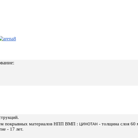
ование
:
нструкций.
ием покрывных материалов НПП ВМП :
- толщина слоя 60 
ЦИНОТАН
ие - 17 лет.