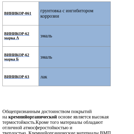
грунтовка с ингибитором
ВИНИКОР-061
коррозии
ВИНИКОР-62
эмаль
марка А
ВИНИКОР-62
эмаль
марка Б
лак
ВИНИКОР-63
Общепризнанным достоинством покрытий
на
кремнийорганической
основе является
высокая
термостойкость.Кроме того материалы обладают
отличной
атмосферостойкостью и
твердостью.
Кремнийорганические материалы ВМП