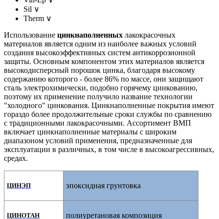
Sil
∨
Therm
∨
Использование
цинкнаполненных
лакокрасочных
материалов является одним из наиболее важных условий
создания высокоэффективных систем антикоррозионной
защиты. Основным компонентом этих материалов является
высокодисперсный порошок цинка, благодаря высокому
содержанию которого - более 86% по массе, они защищают
сталь электрохимически, подобно горячему цинкованию,
поэтому их применение получило название технологии
"холодного" цинкования. Цинкнаполненные покрытия имеют
гораздо
более продолжительные сроки службы
по сравнению
с традиционными лакокрасочными. Ассортимент ВМП
включает цинкнаполненные материалы с широким
диапазоном условий применения, предназначенные для
эксплуатации
в различных, в том
числе в высокоагрессивных,
средах.
эпоксидная грунтовка
ЦИНЭП
полиуретановая композиция
ЦИНОТАН