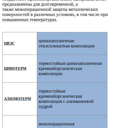
предназначены для
долговременной,
а
также
межоперационной
защиты металлических
поверхностей в различных условиях, в том числе
при
повышенных температурах.
цинкнаполненная
ЦВЭС
этилсиликатная композиция
термостойкая цинкнаполненная
кремнийорганическая
ЦИНОТЕРМ
композиция
термостойкая
кремнийорганическая
АЛЮМОТЕРМ
композиция с алюминиевой
пудрой
межоперационная