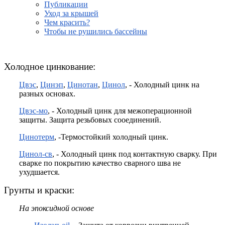
Публикации
Уход за крышей
Чем красить?
Чтобы не рушились бассейны
Холодное цинкование:
Цвэс
,
Цинэп
,
Цинотан
,
Цинол
, - Холодный цинк на
разных основах.
Цвэс-мо
, - Холодный цинк для межоперационной
защиты. Защита резьбовых сооединений.
Цинотерм
, -Термостойкий холодный цинк.
Цинол-св
, - Холодный цинк под контактную сварку. При
сварке по покрытию качество сварного шва не
ухудшается.
Грунты и краски:
На эпоксидной основе