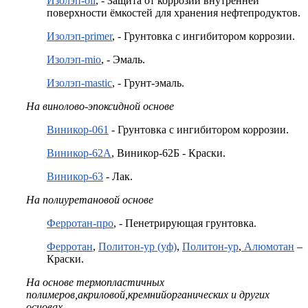
Изолэп-oil
, - Защита от коррозии внутренней
поверхности ёмкостей для хранения нефтепродуктов.
Изолэп-primer
, - Грунтовка с ингибитором коррозии.
Изолэп-mio
, - Эмаль.
Изолэп-mastic
, - Грунт-эмаль.
На винолово-эпоксидной основе
Виникор-061
- Грунтовка с ингибитором коррозии.
Виникор-62А
, Виникор-62Б - Краски.
Виникор-63
- Лак.
На полиуретановой основе
Ферротан-про
, - Пенетрирующая грунтовка.
Ферротан
,
Политон-ур (уф)
,
Политон-ур
,
Алюмотан
–
Краски.
На основе термопластичных
полимеров,акриловой,кремнийорганических и других
основах.