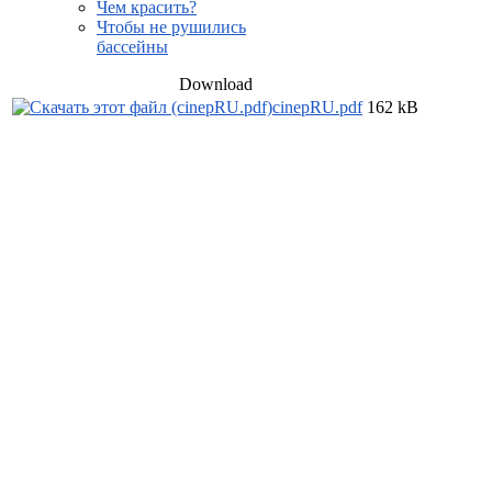
Чем красить?
Чтобы не рушились
бассейны
Download
cinepRU.pdf
162 kB