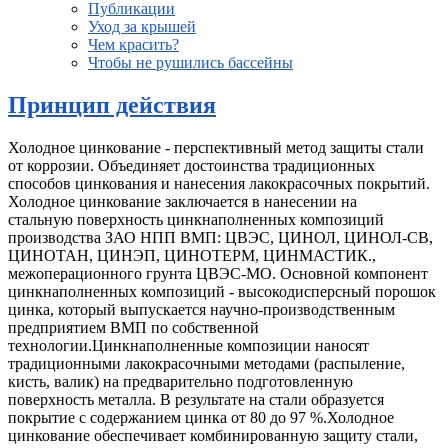
Публикации
Уход за крышей
Чем красить?
Чтобы не рушились бассейны
Принцип действия
Холодное цинкование - перспективный метод защиты стали
от коррозии. Объединяет достоинства традиционных
способов цинкования и нанесения лакокрасочных покрытий.
Холодное цинкование заключается в нанесении на
стальную поверхность цинкнаполненных композиций
производства ЗАО НПП ВМП: ЦВЭС, ЦИНОЛ, ЦИНОЛ-СВ,
ЦИНОТАН, ЦИНЭП, ЦИНОТЕРМ, ЦИНМАСТИК.,
межоперационного грунта ЦВЭС-МО. Основной компонент
цинкнаполненных композиций - высокодисперсный порошок
цинка, который выпускается научно-производственным
предприятием ВМП по собственной
технологии.Цинкнаполненные композиции наносят
традиционными лакокрасочными методами (распыление,
кисть, валик) на предварительно подготовленную
поверхность металла. В результате на стали образуется
покрытие с содержанием цинка от 80 до 97 %.Холодное
цинкование обеспечивает комбинированную защиту стали,