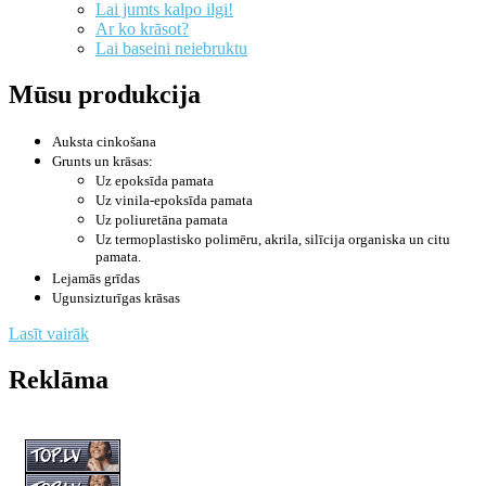
Lai jumts kalpo ilgi!
Ar ko krāsot?
Lai baseini neiebruktu
Mūsu produkcija
Auksta cinkošana
Grunts un krāsas:
Uz epoksīda pamata
Uz vinila-epoksīda pamata
Uz poliuretāna pamata
Uz termoplastisko polimēru, akrila, silīcija organiska un citu
pamata.
Lejamās grīdas
Ugunsizturīgas krāsas
Lasīt vairāk
Reklāma