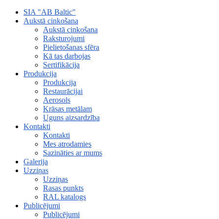
SIA "AB Baltic"
Aukstā cinkošana
Aukstā cinkošana
Raksturojumi
Pielietošanas sfēra
Kā tas darbojas
Sertifikācija
Produkcija
Produkcija
Restaurācijai
Aerosols
Krāsas metālam
Uguns aizsardzība
Kontakti
Kontakti
Mes atrodamies
Sazināties ar mums
Galerija
Uzziņas
Uzziņas
Rasas punkts
RAL katalogs
Publicējumi
Publicējumi