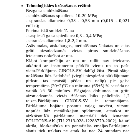
Tehnoloģiskies krāsošanas režīmi:
Bezgaisa smidzināšana:
- smidzināšanas spiediens: 10-20 MPa;
- sprauslas diametrs: 0,38 - 0,53 mm (0,015 - 0,021
collas);
Pneimatiskā smidzināšana
- saspiestā gaisa spiediens: 0,3 - 0,4 MPa;
- sprauslas diametrs: 1,8-2,2 mm.
Asās malas, atskabargas, metināšanas šļakatas un citas
grūti aizsniedzamās vietas pirms smidzināšanas
ieteicams nokrāsot ar otu.
Klājot kompozīciju ar otu un rullīti nav ieteicams
atkārtoti ar instrumentu pārklāt vienu un to pašu
vietu.Pārklājums CINOLS-SV dabīgi žūst. Pirmā slāņa
nožūšana līdz “atlobās” (viegli piespiežot pārklājumam
pirkstu tas neatstāj pēdas un nelīp) pie gaisa
temperatūras (20±2)°C un mitruma (65±5) % sastāda ne
vairāk kā 30 minūtes. Slēgtajos dobumos un grūti
aizsniedzamās vietās žūšanas laiks palielinās 1,2
reizes.Pārklājums CINOLS-SV ir remontājams.
Pārklājuma bojātos posmus vajag novērst, virsmu
nopulēt līdz metāliskajam spīdumam, attaukot un
aizkrāsot.Kā pārklājuma materiāli tiek izmantoti
POLITONS-AK (TU 2313-028-12288779-2002), kā arī
akrila, hlorkaučuka un pentaftālās emaljas.Pārklājuma
slānis tiek uzklāts ne ātrāk kā pēc 24 stundām pēc