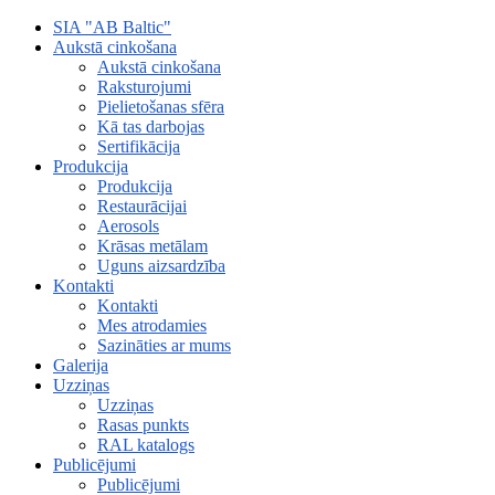
SIA "AB Baltic"
Aukstā cinkošana
Aukstā cinkošana
Raksturojumi
Pielietošanas sfēra
Kā tas darbojas
Sertifikācija
Produkcija
Produkcija
Restaurācijai
Aerosols
Krāsas metālam
Uguns aizsardzība
Kontakti
Kontakti
Mes atrodamies
Sazināties ar mums
Galerija
Uzziņas
Uzziņas
Rasas punkts
RAL katalogs
Publicējumi
Publicējumi