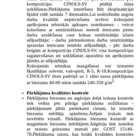
kompozīcijas CINOLS-SV pēdējā slāņa
uzklāšanas.Pārklājuma izturēšana līdz ekspluatācijai
šķidrā vidē sastāda 7 diennaktis.Lai nodrošinātu augstu
darba kvalitāti nepieciešams ievērot krāsojamā
aprīkojuma tehniskās apkopes noteikumus: - veicot
krāsošanu ar smidzināšanas metodi ieteicams pirms
darba uzsākšanas caur krāsas smidzinātāju izlaist
atšķaidītāju; - darba pārtraukumos darba smidzinātāja
sprauslas ieteicams iemērkt atšķaidītājā; - pēc darba
beigām ar kompozīciju CINOLS-SV, visa kompozīcijas
sagatavošanas un uzklāšanas aparatūra un aprīkojums
jāiztīra ar atšķaidītāju.
Krāsojamās tehnikas mazgāšanai var izmantot
šķaidītājus solvent, vait-spirit, R-5, R-10.Kompozīcijas
CINOLS-SV tīrais patēriņš uz 1 slāni sausa pārklājuma
2
ar biezumu 40-60 mkm sastāda 240-350 g/m
Pārklājuma kvalitātes kontrole
Pārklājuma biezuma un atgēzijas ārējā izskata kontrole
tiek veikta pēc pilnīga pārklājuma nožūšanas -
pārklājumam jābūt pietiekami cietam, lai izturētu
biezuma mērītāja spiedienu.Ārējais izskats tiek
novērtēts vizuāli. Pārklājuma biezumu kontrolē ar
magnētiem biezuma mērītājiem.Adgēzija tiek noteikta
ar restoto griezuma metodi pēc GOST 15140-
78.Pārklājuma rajoni, kas bojāti kvalitātes kontroles