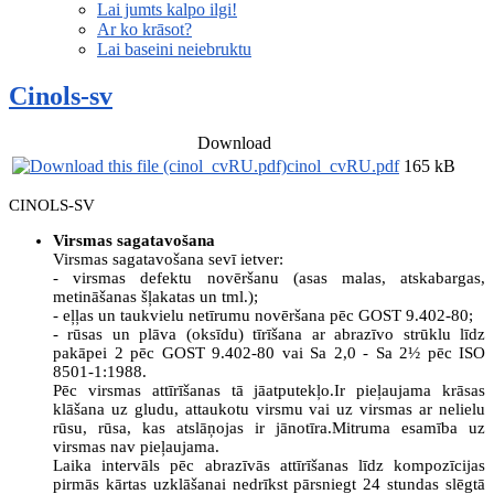
Lai jumts kalpo ilgi!
Ar ko krāsot?
Lai baseini neiebruktu
Cinols-sv
Download
cinol_cvRU.pdf
165 kB
CINOLS-SV
Virsmas sagatavošana
Virsmas sagatavošana sevī ietver:
- virsmas defektu novēršanu (asas malas, atskabargas,
metināšanas šļakatas un tml.);
- eļļas un taukvielu netīrumu novēršana pēc GOST 9.402-80;
- rūsas un plāva (oksīdu) tīrīšana ar abrazīvo strūklu līdz
pakāpei 2 pēc GOST 9.402-80 vai Sa 2,0 - Sa 2½ pēc ISO
8501-1:1988.
Pēc virsmas attīrīšanas tā jāatputekļo.Ir pieļaujama krāsas
klāšana uz gludu, attaukotu virsmu vai uz virsmas ar nelielu
rūsu, rūsa, kas atslāņojas ir jānotīra.Mitruma esamība uz
virsmas nav pieļaujama.
Laika intervāls pēc abrazīvās attīrīšanas līdz kompozīcijas
pirmās kārtas uzklāšanai nedrīkst pārsniegt 24 stundas slēgtā