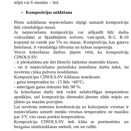
telpā vai 6 stundas – ārā.
Kompozīcijas uzklāšana
Pirms uzklāšanas nepieciešams rūpīgi samaisīt kompozīciju
līdz viendabīgai masai.
Ja nepieciešams kompozīciju var atšķaidīt līdz darba
viskozitātei ar šķaidītājiem solvent, vait-spirit, R-5, R-10
kopumā ne vairāk par 5% no masas. Kompozīcija, kas gatava
lietošanai, ir viendabīga blīvuma un krāsas suspensija.
Veicot krāsošanas darbus jāņem vērā, ka kompozīcija
CINOLS-SV:
- ir pieskaitāma pie ātri žūstošo lakkrāsu materiālu klases;
- tai ir nepieciešama periodiska maisīšana darba laikā, lai
novērstu cinka pulvera nosēdumus.
Kompozīcijas CINOLS-SV klāšanas noteikumi:
- gaisa temperatūra no -15 līdz +40°C;
- attiecīgais gaisa mitrums līdz 90 %.
Ja krāsošanas darbi tiek veikti nelabvēlīgas temperatūras
apstākļos, tad kompozīciju diennakti jānotur siltās telpās un
jālieto pa mazām porcijām.
Lai novērstu mitruma kondensāciju uz krāsojamās virsmas ir
nepieciešams uzturēt metāla virsmas temperatūru ne mazāku
par 3°C virs rasas punkta temperatūras.
Kompozīcija CINOLS-SV tiek klāta ar pneimatisko un
bezgaisa smidzināšanas metodi, otu un rullīti.