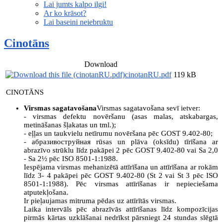
Lai jumts kalpo ilgi!
Ar ko krāsot?
Lai baseini neiebruktu
Cinotāns
Download
cinotanRU.pdf
119 kB
CINOTĀNS
Virsmas sagatavošana
Virsmas sagatavošana sevī ietver:
- virsmas defektu novēršanu (asas malas, atskabargas,
metināšanas šļakatas un tml.);
- eļļas un taukvielu netīrumu novēršana pēc GOST 9.402-80;
- абразивоструйная rūsas un plāva (oksīdu) tīrīšana ar
abrazīvo strūklu līdz pakāpei 2 pēc GOST 9.402-80 vai Sa 2,0
- Sa 2½ pēc ISO 8501-1:1988.
Iespējama virsmas mehanizētā attīrīšana un attīrīšana ar rokām
līdz 3- 4 pakāpei pēc GOST 9.402-80 (St 2 vai St 3 pēc ISO
8501-1:1988). Pēc virsmas attīrīšanas ir nepieciešama
atputekļošana.
Ir pieļaujamas mitruma pēdas uz attīrītās virsmas.
Laika intervāls pēc abrazīvās attīrīšanas līdz kompozīcijas
pirmās kārtas uzklāšanai nedrīkst pārsniegt 24 stundas slēgtā