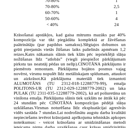
70-80%
1
70-80%
2,5
60-70%
1
50-60%
4
< 40%
24
Krāsošanai apstākļos, kad gaisa mitrums mazāks par 40%
kompozīcija var tikt piegādāta komplektā ar žāvēšanas
paātrinātāju (par papildus samaksu).Slēgtajos dobumos un
grūti pieejamās vietās žūšanas laiks palielinās apmēram 1,2
reizes.Katrs nākamais slānis tiek klāts pēc iepriekšējā slāņa
nožūšanas līdz “atlobās” (viegli piespiežot pārklājumam
pirkstu tas neatstāj pēdas un nelīp).CINOTĀNA pārklājums ir
piemērots remontam. Pārklājuma bojātos posmus vajag
novērst, virsmu nopulēt līdz metāliskajam spīdumam, attaukot
un aizkrāsot.Kā pārklājuma materiāli tiek izmantoti
ALUMOTĀNS (TU 2312-018-12288779-99), emalja
POLITONS-UR (TU 2312-029-12288779-2002) un laka
PULAK (TU 2311-035-12288779-2002), kā arī poliuretāna un
vinilona emalja. Pārklājuma slānis tiek uzklāts ne ātrāk kā pēc
24 stundām pēc CINOTĀNA kompozīcijas pēdējā slāņa
uzklāšanas.Virsmas noturēšana līdz ekspluatācijai agresīvās
vidēs sastāda 7 stundas.Lai nodrošinātu augstu darba kvalitāti
nepieciešams ievērot krāsojamā aprīkojuma tehniskās apkopes
noteikumus: - veicot krāsošanu ar smidzināšanas metodi
ieteicams pirms darba uzsākšanas caur krāsas smidzinātāju