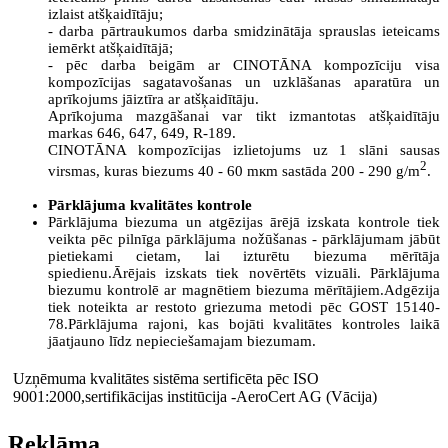
izlaist atšķaidītāju;
- darba pārtraukumos darba smidzinātāja sprauslas ieteicams
iemērkt atšķaidītājā;
- pēc darba beigām ar CINOTĀNA kompozīciju visa
kompozīcijas sagatavošanas un uzklāšanas aparatūra un
aprīkojums jāiztīra ar atšķaidītāju.
Aprīkojuma mazgāšanai var tikt izmantotas atšķaidītāju
markas 646, 647, 649, R-189.
CINOTĀNA kompozīcijas izlietojums uz 1 slāni sausas
2
virsmas, kuras biezums 40 - 60 mкm sastāda 200 - 290 g/m
.
Pārklājuma kvalitātes kontrole
Pārklājuma biezuma un atgēzijas ārējā izskata kontrole tiek
veikta pēc pilnīga pārklājuma nožūšanas - pārklājumam jābūt
pietiekami cietam, lai izturētu biezuma mērītāja
spiedienu.Ārējais izskats tiek novērtēts vizuāli. Pārklājuma
biezumu kontrolē ar magnētiem biezuma mērītājiem.Adgēzija
tiek noteikta ar restoto griezuma metodi pēc GOST 15140-
78.Pārklājuma rajoni, kas bojāti kvalitātes kontroles laikā
jāatjauno līdz nepieciešamajam biezumam.
Uzņēmuma kvalitātes sistēma sertificēta pēc ISO
9001:2000,
sertifikācijas institūcija -AeroCert AG (Vācija)
Reklāma