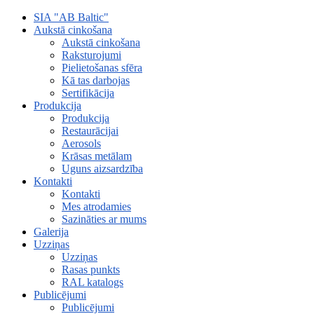
SIA "AB Baltic"
Aukstā cinkošana
Aukstā cinkošana
Raksturojumi
Pielietošanas sfēra
Kā tas darbojas
Sertifikācija
Produkcija
Produkcija
Restaurācijai
Aerosols
Krāsas metālam
Uguns aizsardzība
Kontakti
Kontakti
Mes atrodamies
Sazināties ar mums
Galerija
Uzziņas
Uzziņas
Rasas punkts
RAL katalogs
Publicējumi
Publicējumi