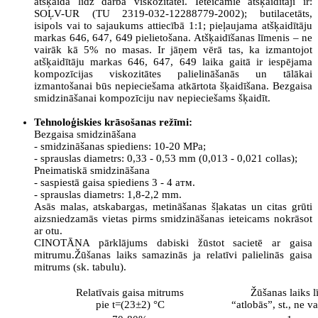
atšķaida līdz darba viskozitātei. Ieteicamie atšķaidītāji ir:
SOĻV-UR (TU 2319-032-12288779-2002); butilacetāts,
isipols vai to sajaukums attiecībā 1:1; pieļaujama atšķaidītāju
markas 646, 647, 649 pielietošana. Atšķaidīšanas līmenis – ne
vairāk kā 5% no masas. Ir jāņem vērā tas, ka izmantojot
atšķaidītāju markas 646, 647, 649 laika gaitā ir iespējama
kompozīcijas viskozitātes palielināšanās un tālākai
izmantošanai būs nepieciešama atkārtota šķaidīšana. Bezgaisa
smidzināšanai kompozīciju nav nepieciešams šķaidīt.
Tehnoloģiskies krāsošanas režīmi:
Bezgaisa smidzināšana
- smidzināšanas spiediens: 10-20 MPa;
- sprauslas diametrs: 0,33 - 0,53 mm (0,013 - 0,021 collas);
Pneimatiskā smidzināšana
- saspiestā gaisa spiediens 3 - 4 атм.
- sprauslas diametrs: 1,8-2,2 mm.
Asās malas, atskabargas, metināšanas šļakatas un citas grūti
aizsniedzamās vietas pirms smidzināšanas ieteicams nokrāsot
ar otu.
CINOTĀNA pārklājums dabiski žūstot sacietē ar gaisa
mitrumu.Žūšanas laiks samazinās ja relatīvi palielinās gaisa
mitrums (sk. tabulu).
Relatīvais gaisa mitrums
Žūšanas laiks l
pie t=(23±2) °C
“atlobās”, st., ne v