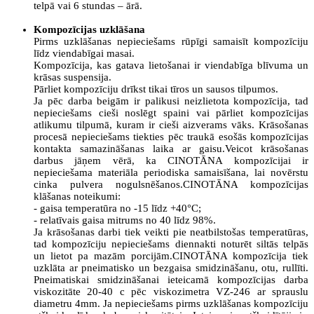
telpā vai 6 stundas – ārā.
Kompozīcijas uzklāšana
Pirms uzklāšanas nepieciešams rūpīgi samaisīt kompozīciju
līdz viendabīgai masai.
Kompozīcija, kas gatava lietošanai ir viendabīga blīvuma un
krāsas suspensija.
Pārliet kompozīciju drīkst tikai tīros un sausos tilpumos.
Ja pēc darba beigām ir palikusi neizlietota kompozīcija, tad
nepieciešams cieši noslēgt spaini vai pārliet kompozīcijas
atlikumu tilpumā, kuram ir cieši aizverams vāks. Krāsošanas
procesā nepieciešams tiekties pēc traukā esošās kompozīcijas
kontakta samazināšanas laika ar gaisu.Veicot krāsošanas
darbus jāņem vērā, ka CINOTĀNA kompozīcijai ir
nepieciešama materiāla periodiska samaisīšana, lai novērstu
cinka pulvera nogulsnēšanos.CINOTĀNA kompozīcijas
klāšanas noteikumi:
- gaisa temperatūra no -15 līdz +40°C;
- relatīvais gaisa mitrums no 40 līdz 98%.
Ja krāsošanas darbi tiek veikti pie neatbilstošas temperatūras,
tad kompozīciju nepieciešams diennakti noturēt siltās telpās
un lietot pa mazām porcijām.CINOTĀNA kompozīcija tiek
uzklāta ar pneimatisko un bezgaisa smidzināšanu, otu, rullīti.
Pneimatiskai smidzināšanai ieteicamā kompozīcijas darba
viskozitāte 20-40 c pēc viskozimetra VZ-246 ar sprauslu
diametru 4mm. Ja nepieciešams pirms uzklāšanas kompozīciju