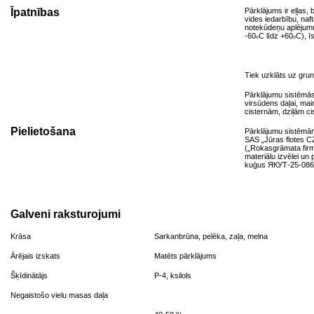
Īpatnības
Pārklājums ir eļļas, 
vides iedarbību, naf
notekūdeņu aplējumu
-60
С līdz +60
С), ī
о
о
Tiek uzklāts uz gru
Pārklājumu sistēmā
virsūdens daļai, mai
cisternām, dziļām c
Pielietošana
Pārklājumu sistēmām
SAS „Jūras flotes C
(„Rokasgrāmata fir
materiālu izvēlei un 
kuģus ЯКУТ-25-086-2
Galveni raksturojumi
Krāsa
Sarkanbrūna, pelēka, zaļa, melna
Ārējais izskats
Matēts pārklājums
Šķīdinātājs
Р-4, ksilols
Negaistošo vielu masas daļa