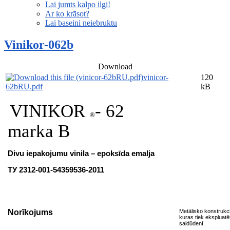
Lai jumts kalpo ilgi!
Ar ko krāsot?
Lai baseini neiebruktu
Vinikor-062b
Download
vinicor-
120
62bRU.pdf
kB
VINIKOR
- 62
®
marka B
Divu iepakojumu vinila – epoksīda emalja
ТУ 2312-001-54359536-2011
Norīkojums
Metālisko konstrukci
kuras tiek ekspluat
saldūdenī
.