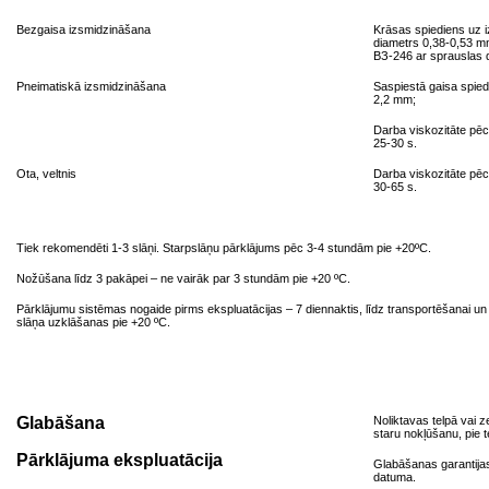
Bezgaisa izsmidzināšana
Krāsas spiediens uz i
diametrs 0,38-0,53 mm
ВЗ-246 ar sprauslas 
Pneimatiskā izsmidzināšana
Saspiestā gaisa spied
2,2 mm;
Darba viskozitāte pē
25-30 s.
Ota, veltnis
Darba viskozitāte pē
30-65 s.
Tiek rekomendēti 1-3 slāņi. Starpslāņu pārklājums pēc 3-4 stundām pie +20ºС.
Nožūšana līdz 3 pakāpei – ne vairāk par 3 stundām pie +20 ºС.
Pārklājumu sistēmas nogaide pirms ekspluatācijas – 7 diennaktis, līdz transportēšanai u
slāņa uzklāšanas pie +20 ºС.
Glabāšana
Noliktavas telpā vai 
staru nokļūšanu, pie 
Pārklājuma ekspluatācija
Glabāšanas garantija
datuma.