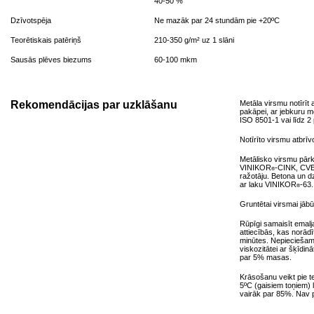
40-50 %
Dzīvotspēja
Ne mazāk par 24 stundām pie +20ºС
Teorētiskais patēriņš
210-350 g/m² uz 1 slāni
Sausās plēves biezums
60-100 mkm
Rekomendācijas par uzklāšanu
Metāla virsmu notīrīt
pakāpei, ar jebkuru 
ISO 8501-1 vai līdz 
Notīrīto virsmu atbrīv
Metālisko virsmu pār
VINIKOR
-CINK, CVE
®
ražotāju. Betona un d
ar laku VINIKOR
-63.
®
Gruntētai virsmai jābū
Rūpīgi samaisīt emalj
attiecībās, kas norādī
minūtes. Nepieciešamī
viskozitātei ar šķīdin
par 5% masas.
Krāsošanu veikt pie t
5ºC (gaisiem toņiem) 
vairāk par 85%. Nav 