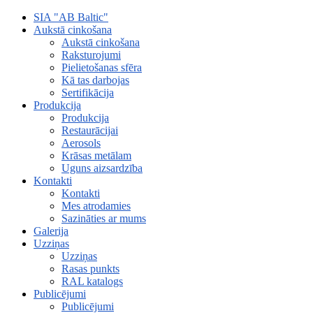
SIA "AB Baltic"
Aukstā cinkošana
Aukstā cinkošana
Raksturojumi
Pielietošanas sfēra
Kā tas darbojas
Sertifikācija
Produkcija
Produkcija
Restaurācijai
Aerosols
Krāsas metālam
Uguns aizsardzība
Kontakti
Kontakti
Mes atrodamies
Sazināties ar mums
Galerija
Uzziņas
Uzziņas
Rasas punkts
RAL katalogs
Publicējumi
Publicējumi