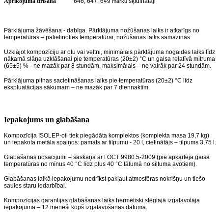
Aprīkojuma tīrīšana
646, 647, 649
šķīdinātāji
marku
Pārklājuma žāvēšana - dabīga. Pārklājuma nožūšanas laiks ir atkarīgs no
temperatūras – palielinoties temperatūrai, nožūšanas laiks samazinās.
Uzklājot kompozīciju ar otu vai veltni, minimālais pārklājuma nogaides laiks līdz
nākamā slāņa uzklāšanai pie temperatūras (20±2) °С un gaisa relatīvā mitruma
(65±5) % - ne mazāk par 8 stundām, maksimālais – ne vairāk par 24 stundām.
Pārklājuma pilnas sacietināšanas laiks pie temperatūras (20±2) °С līdz
ekspluatācijas sākumam – ne mazāk par 7 diennaktīm.
Iepakojums un glabāšana
Kompozīcija ISOLEP-oil tiek piegādāta komplektos (komplekta masa 19,7 kg)
un iepakota metāla spaiņos: pamats ar tilpumu - 20 l, cietinātājs – tilpums 3,75 l.
Glabāšanas nosacījumi – saskaņā ar ГОСТ 9980.5-2009 (pie apkārtējā gaisa
temperatūras no mīnus 40 °С līdz plus 40 °С tālumā no siltuma avotiem).
Glabāšanas laikā iepakojumu nedrīkst pakļaut atmosfēras nokrišņu un tiešo
saules staru iedarbībai.
Kompozīcijas garantijas glabāšanas laiks hermētiski slēgtajā izgatavotāja
iepakojumā – 12 mēneši kopš izgatavošanas datuma.