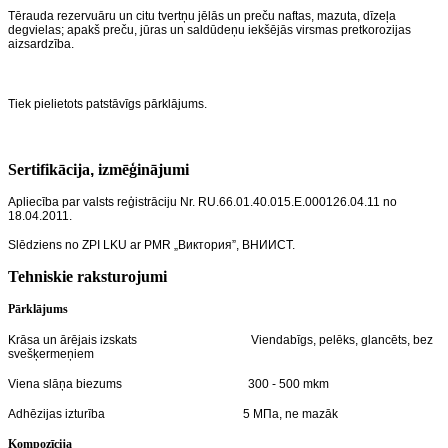
Tērauda rezervuāru un citu tvertņu jēlās un preču naftas, mazuta, dīzeļa
degvielas; apakš preču, jūras un saldūdeņu iekšējās virsmas pretkorozijas
aizsardzība.
Tiek pielietots patstāvīgs pārklājums.
Sertifikācija
,
izmēģinājumi
Apliecība par valsts reģistrāciju Nr. RU.66.01.40.015.Е.000126.04.11 no
18.04.2011.
Slēdziens no ZPI LKU ar PMR „Виктория”, ВНИИСТ.
Tehniskie raksturojumi
Pārklājums
Krāsa un ārējais izskats Viendabīgs, pelēks, glancēts, bez
svešķermeņiem
Viena slāņa biezums 300 - 500 mkm
Adhēzijas izturība 5 МПа, ne mazāk
Kompozīcija