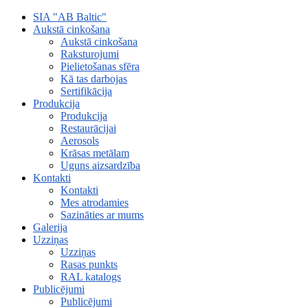
SIA "AB Baltic"
Aukstā cinkošana
Aukstā cinkošana
Raksturojumi
Pielietošanas sfēra
Kā tas darbojas
Sertifikācija
Produkcija
Produkcija
Restaurācijai
Aerosols
Krāsas metālam
Uguns aizsardzība
Kontakti
Kontakti
Mes atrodamies
Sazināties ar mums
Galerija
Uzziņas
Uzziņas
Rasas punkts
RAL katalogs
Publicējumi
Publicējumi