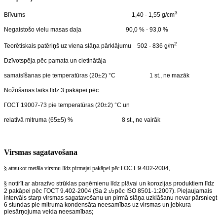
3
Blīvums 1,40 - 1,55 g/cm
Negaistošo vielu masas daļa 90,0 % - 93,0 %
2
Teorētiskais patēriņš uz viena slāņa pārklājumu 502 - 836 g/m
Dzīvotspēja pēc pamata un cietinātāja
samaisīšanas pie temperatūras (20±2) °С 1 st., ne mazāk
Nožūšanas laiks līdz 3 pakāpei pēc
ГОСТ 19007-73 pie temperatūras (20±2) °С un
relatīvā mitruma (65±5) % 8 st., ne vairāk
Virsmas sagatavošana
§ attaukot metāla virsmu līdz pirmajai pakāpei pēc
ГОСТ 9.402-2004;
§
notīrīt ar abrazīvo strūklas paņēmienu līdz plāvai un korozijas produktiem līdz
2 pakāpei pēc ГОСТ 9.402-2004 (Sa 2
/
pēc ISO 8501-1:2007). Pieļaujamais
1
2
intervāls starp virsmas sagatavošanu un pirmā slāņa uzklāšanu nevar pārsniegt
6 stundas pie mitruma kondensāta neesamības uz virsmas un jebkura
piesārņojuma veida neesamības;