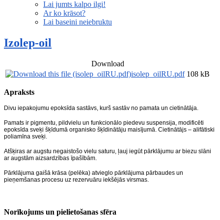
Lai jumts kalpo ilgi!
Ar ko krāsot?
Lai baseini neiebruktu
Izolep-oil
Download
isolep_oilRU.pdf
108 kB
Apraksts
Divu iepakojumu epoksīda sastāvs, kurš sastāv no pamata un cietinātāja.
Pamats ir pigmentu, pildvielu un funkcionālo piedevu suspensija, modificēti
epoksīda sveķi šķīdumā organisko šķīdinātāju maisījumā. Cietinātājs – alifātiski
poliamīna sveķi.
Atšķiras ar augstu negaistošo vielu saturu, ļauj iegūt pārklājumu ar biezu slāni
ar augstām aizsardzības īpašībām.
Pārklājuma gaišā krāsa (pelēka) atvieglo pārklājuma pārbaudes un
pieņemšanas procesu uz rezervuāru iekšējās virsmas.
Norīkojums un pielietošanas sfēra