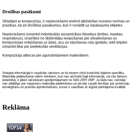
Drošības pasākumi
Strādājot ar kompozīciju, ir nepieciešams ievērot atbilstošas nozares normas un
prasības, kā arī drošības pasākumus, kuri ir norādīti uz iepakojuma etiķetes.
Nepieciešams izmantot individuālās aizsardzības līdzekļus (brilles, maskas,
respiratorus), izvairīties no šķīdinātāju ieelpošanas pie iztvaikošanas un
kompozīcijas nokļūšanas uz ādas, acu un elpošanas ceļu gļotādu; iekš telpām
izmantot tikai pie pietiekošās ventilācijas.
Kompozīcija attiecas pie ugunsbīstamiem materiāliem.
Sniegtai informācijai ir vispārējs raksturs un tā neņem vērā konkrētā objekta specifiku.
Materiāla pielietošanai citiem mērķiem, kuri nav atzīmēti šajā informācijā, vai citu faktoru
iedarbībā, ir jābūt rakstiskam apstiprinājumam no SAS ZRH VMP. Ja tāda nav, ražotājs
nav atbildīgs par nepareizu materiāla pielietošanu un pircējs zaudē tiesības par pretenziju
iesniegšanu un prasību apmierināšanu, kuras ir saistības ar iegūtā pārklājuma kvalitāti.
Reklāma