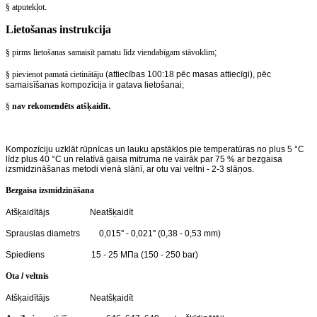
§ atputekļot
.
Lietošanas instrukcija
§ pirms lietošanas samaisīt pamatu līdz viendabīgam stāvoklim
;
§ pievienot pamatā cietinātāju
(attiecības 100:18 pēc masas attiecīgi), pēc
samaisīšanas kompozīcija ir gatava lietošanai;
§
nav rekomendēts atšķaidīt
.
Kompozīciju uzklāt rūpnīcas un lauku apstākļos pie temperatūras no plus 5 °С
līdz plus 40 °С un relatīvā gaisa mitruma ne vairāk par 75 % ar bezgaisa
izsmidzināšanas metodi vienā slānī, ar otu vai veltni - 2-3 slāņos.
Bezgaisa izsmidzināšana
Atšķaidītājs Neatšķaidīt
Sprauslas diametrs 0,015'' - 0,021'' (0,38 - 0,53 mm)
Spiediens 15 - 25 МПа (150 - 250 bar)
Ota
/
veltnis
Atšķaidītājs Neatšķaidīt