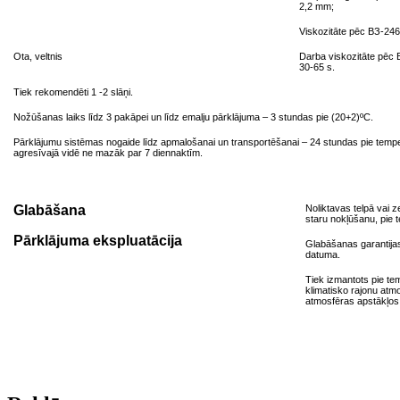
2,2 mm;
Viskozitāte pēc ВЗ-246
Ota, veltnis
Darba viskozitāte pēc
30-65 s.
Tiek rekomendēti 1 -2 slāņi.
Nožūšanas laiks līdz 3 pakāpei un līdz emalju pārklājuma – 3 stundas pie (20+2)ºС.
Pārklājumu sistēmas nogaide līdz apmalošanai un transportēšanai – 24 stundas pie tempe
agresīvajā vidē ne mazāk par 7 diennaktīm.
Glabāšana
Noliktavas telpā vai 
staru nokļūšanu, pie 
Pārklājuma ekspluatācija
Glabāšanas garantija
datuma.
Tiek izmantots pie te
klimatisko rajonu atm
atmosfēras apstākļos