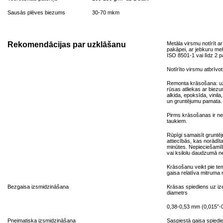
Sausās plēves biezums
30-70 mkm
Rekomendācijas par uzklāšanu
Metāla virsmu notīrīt a
pakāpei, ar jebkuru me
ISO 8501-1 vai līdz 2
Notīrīto virsmu atbrīvo
Remonta krāsošana: uz 
rūsas atliekas ar biez
alkida, epoksīda, vinila
un gruntējumu pamata.
Pirms krāsošanas ir ne
taukiem.
Rūpīgi samaisīt gruntēj
attiecībās, kas norādīt
minūtes. Nepieciešamīb
vai ksilolu daudzumā n
Krāsošanu veikt pie te
gaisa relatīva mitruma
Bezgaisa izsmidzināšana
Krāsas spiediens uz iz
diametrs
0,38-0,53 mm (0,015”-0
Pneimatiska izsmidzināšana
Saspiestā gaisa spiedi