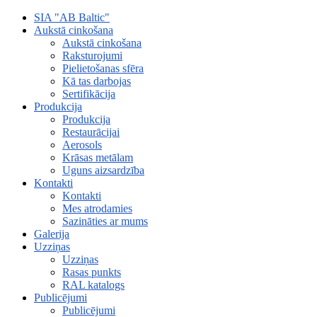
SIA "AB Baltic"
Aukstā cinkošana
Aukstā cinkošana
Raksturojumi
Pielietošanas sfēra
Kā tas darbojas
Sertifikācija
Produkcija
Produkcija
Restaurācijai
Aerosols
Krāsas metālam
Uguns aizsardzība
Kontakti
Kontakti
Mes atrodamies
Sazināties ar mums
Galerija
Uzziņas
Uzziņas
Rasas punkts
RAL katalogs
Publicējumi
Publicējumi