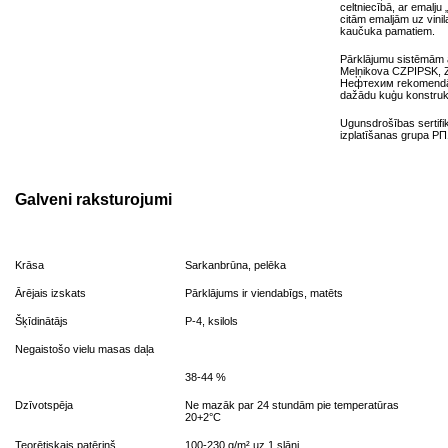
celtniecībā, ar emalju
citām emaljām uz vinil
kaučuka pamatiem.
Pārklājumu sistēmām a
Meļņikova CZPIPSK, Z
Нефтехим rekomendāci
dažādu kuģu konstruk
Ugunsdrošības serti
izplatīšanas grupa РП
Galveni raksturojumi
Krāsa
Sarkanbrūna, pelēka
Ārējais izskats
Pārklājums ir viendabīgs, matēts
Šķīdinātājs
Р-4, ksilols
Negaistošo vielu masas daļa
38-44 %
Dzīvotspēja
Ne mazāk par 24 stundām pie temperatūras
20+2°C
Teorētiskais patēriņš
100-230 g/m² uz 1 slāni