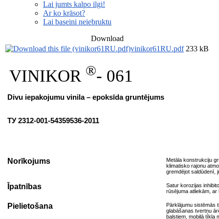
Lai jumts kalpo ilgi!
Ar ko krāsot?
Lai baseini neiebruktu
Download
vinikor61RU.pdf
233 kB
®
VINIKOR
- 061
Divu iepakojumu vinila – epoksīda gruntējums
ТУ 2312-001-54359536-2011
Norīkojums
Metāla konstrukciju g
klimatisko rajonu atmo
gremdējot saldūdenī, 
Īpatnības
Satur korozijas inhibi
rūsējuma atliekām, ar
Pielietošana
Pārklājumu sistēmās ti
glabāšanas tvertņu ār
balstiem, mobilā tīkl