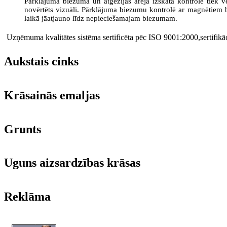
Pārklājuma biezuma un atgēzijas ārējā izskata kontrole tiek v
novērtēts vizuāli. Pārklājuma biezumu kontrolē ar magnētiem b
laikā jāatjauno līdz nepieciešamajam biezumam.
Uzņēmuma kvalitātes sistēma sertificēta pēc ISO 9001:2000,
sertifik
Aukstais cinks
Krāsainās emaljas
Grunts
Uguns aizsardzības krāsas
Reklāma