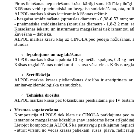
Pirms lietošanas nepieciešams krāsu kārtīgi samaisīt līdz pilnīg
Klāšanas veidi: pneimatiskā un bezgaisa smidzināšana, ota, rullī
ALPOL markas krāsas ieteicamie klāšanas režīmi:
- bezgaisa smidzināšana (sprauslas diametrs - 0,38-0,53 mm; s
- pneimatiskā smidzināšana (sprauslas diametrs - 1,8-2,2 mm; sa
Krāsošanas iekārtu un instrumentu mazgāšanai tiek izmantoti atšķ
Žāvēšana – dabiska.
ALPOL markas krāsu klāj uz CINOLA pēc pēdējā nožūšanas. Klājo
stundas.
Iepakojums un uzglabāšana
ALPOL markas krāsa iepakota 10 kg metāla spaiņos, 0.3 kg met
Krāsas uzglabāšanas noteikumi – sausa vēsa vieta. Krāsas uzglab
Sertifikācija
ALPOL markas krāsas pielietošanas drošība ir apstiprināta a
sanitār-epidemioloģiskā uzraudzība.
Tehniskā drošība
ALPOL markas krāsa pēc toksiskuma pieskaitāma pie IV bīstamība
Virsmas sagatavošana
Kompozīcija ALPOLS tiek klāta uz CINOLA pārklājuma pēc tā n
izmantojot mazgāšanas līdzekļus (nav ieteicams lietot atšķaidītāj
Lietojot kompozīciju ALPOLS kā patstāvīgu pārklājumu nepieci
- attīrīt virsmu no vecās krāsas paliekām, rūsas, plāva, radīt ra