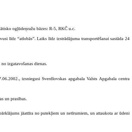
romātisko ogļūdeņražu bāzes: R-5, RKČ u.c.
i līdz “atlobās”. Laiks līdz izstrādājuma transportēšanai sastāda 24
s no izgatavošanas dienas.
.06.2002., izsniegusi Sverdlovskas apgabala Valsts Apgabala centra
as un prasības.
klājums jāattīra no putekļiem un netīrumiem, un attaukota ar ūdeni