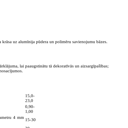
 krāsa uz alumīnija pūdera un polimēru savienojumu bāzes.
ājuma, lai paaugstinātu tā dekoratīvās un aizsargīpašības;
 nosacījumos.
15,0-
23,0
0,90-
1,00
diametru 4 mm
15-30