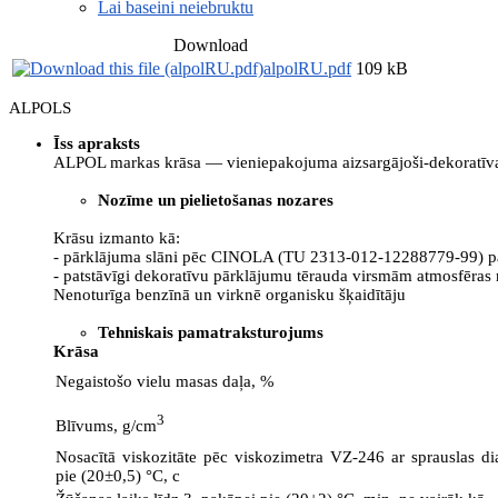
Lai baseini neiebruktu
Download
alpolRU.pdf
109 kB
ALPOLS
Īss apraksts
ALPOL markas krāsa — vieniepakojuma aizsargājoši-dekoratīva
Nozīme un pielietošanas nozares
Krāsu izmanto kā:
- pārklājuma slāni pēc CINOLA (TU 2313-012-12288779-99) pārkl
- patstāvīgi dekoratīvu pārklājumu tērauda virsmām atmosfēras
Nenoturīga benzīnā un virknē organisku šķaidītāju
Tehniskais pamatraksturojums
Krāsa
Negaistošo vielu masas daļa, %
3
Blīvums, g/cm
Nosacītā viskozitāte pēc viskozimetra VZ-246 ar sprauslas 
pie (20±0,5) °C, c