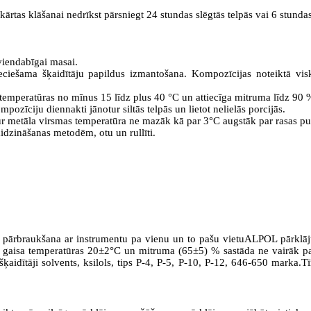
kārtas klāšanai nedrīkst pārsniegt 24 stundas slēgtās telpās vai 6 stunda
viendabīgai masai.
eciešama šķaidītāju papildus izmantošana. Kompozīcijas noteiktā v
emperatūras no mīnus 15 līdz plus 40 °C un attiecīga mitruma līdz 90 
pozīciju diennakti jānotur siltās telpās un lietot nelielās porcijās.
ur metāla virsmas temperatūra ne mazāk kā par 3°C augstāk par rasas pu
dzināšanas metodēm, otu un rullīti.
ja pārbraukšana ar instrumentu pa vienu un to pašu vietuALPOL pārklāj
ie gaisa temperatūras 20±2°C un mitruma (65±5) % sastāda ne vairāk pa
aidītāji solvents, ksilols, tips P-4, P-5, P-10, P-12, 646-650 marka.