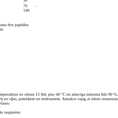
30
70 -
140
dumu bez papildus
em
0
mperatūras no mīnus 15 līdz plus 40 °C un attiecīga mitruma līdz 90 %.
no eļļas, putekļiem un netīrumiem. Attaukot vajag ar ūdeni izmantojot 
ešams:
elu raupjumu;