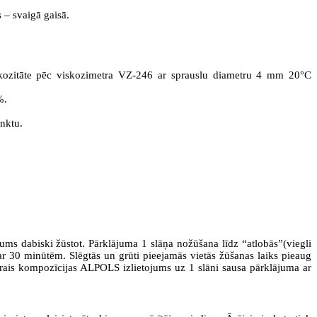
s – svaigā gaisā.
iskozitāte pēc viskozimetra VZ-246 ar sprauslu diametru 4 mm 20°C
%.
nktu.
ums dabiski žūstot. Pārklājuma 1 slāņa nožūšana līdz “atlobās”(viegli
r 30 minūtēm. Slēgtās un grūti pieejamās vietās žūšanas laiks pieaug
Tīrais kompozīcijas ALPOLS izlietojums uz 1 slāni sausa pārklājuma ar