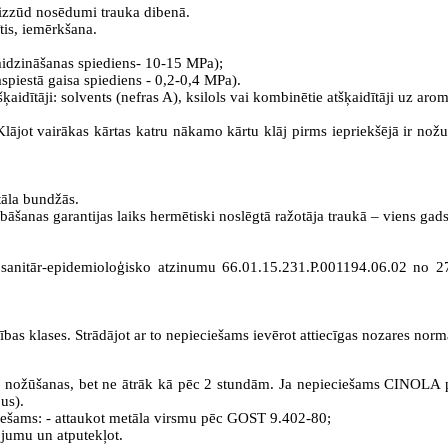
i izzūd nosēdumi trauka dibenā.
tis, iemērkšana.
midzināšanas spiediens- 10-15 MPa);
spiestā gaisa spiediens - 0,2-0,4 MPa).
aidītāji: solvents (nefras A), ksilols vai kombinētie atšķaidītāji uz a
t vairākas kārtas katru nākamo kārtu klāj pirms iepriekšējā ir nožuvus
āla bundžās.
āšanas garantijas laiks hermētiski noslēgtā ražotāja traukā – viens gad
r sanitār-epidemioloģisko atzinumu 66.01.15.231.P.001194.06.02 no 27
s klases. Strādājot ar to nepieciešams ievērot attiecīgas nozares norm
ožūšanas, bet ne ātrāk kā pēc 2 stundām. Ja nepieciešams CINOLA pār
us).
ešams: - attaukot metāla virsmu pēc GOST 9.402-80;
upjumu un atputekļot.