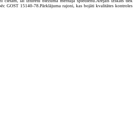
cietam, lai izturētu biezuma mērītāja spiedienu.Ārējais izskats tiek
pēc GOST 15140-78.Pārklājuma rajoni, kas bojāti kvalitātes kontroles