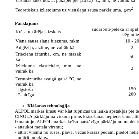
Žūšanas laiks līdz 3. pakāpei pie (20±2) °C, min, ne vairāk kā
2
Teorētiskais izlietojums uz vienslāņa sausa pārklājuma, g/m
Pārklājums
sudraboti-pelēka ar spī
Krāsa un ārējais izskats
slēgumi
Viena sausā slāņa biezums, mkm
10 - 2
Adgēzija, atzīme, ne vairāk kā
2
Trieciena izturība, cm, ne mazāk
50
kā
Izliekuma elasticitāte, mm, ne
2
vairāk kā
o
Termoizturība svaigā gaisā
C, ne
vairāk kā
150
- ilgstoša
200
- īslaicīga
Klāšanas tehnoloģija
ALPOL markas krāsu var klāt rūpnīcas un lauka apstākļos pie te
CINOLA pārklājuma virsmu pirms krāsošanas nepieciešams attīrīt 
Izmantojot ALPOL markas krāsu patstāvīgo pārklājumu nepieci
- attaukot metāla virsmu;
- attīrīt virsmu no rūsas, plāva, vecās krāsas pēdām, piedot neli
- notīrīt putekļus.