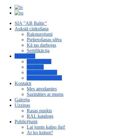
SIA "AB Baltic"
Aukstā cinkošana
Raksturojumi
Pielietošanas sfēra
Kā tas darbojas
Sertifikācija
Produkcija
Restaurācijai
Aerosols
Krāsas metālam
Uguns aizsardzība
Kontakti
Mes atrodamies
Sazināties ar mums
Galerija
Uzziņas
Rasas punkts
RAL katalogs
Publicējumi
Lai jumts kalpo ilgi!
Ar ko krāsot?