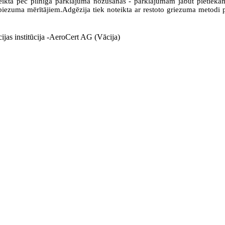
eikta pēc pilnīga pārklājuma nožūšanas - pārklājumam jābūt pietiekami 
iezuma mērītājiem.Adgēzija tiek noteikta ar restoto griezuma metodi 
ācijas institūcija -AeroCert AG (Vācija)