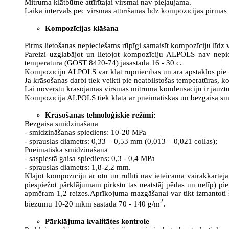
Mitruma klātbūtne attīrītajai virsmai nav pieļaujama.
Laika intervāls pēc virsmas attīrīšanas līdz kompozīcijas pirmās 
Kompozīcijas klāšana
Pirms lietošanas nepieciešams rūpīgi samaisīt kompozīciju līdz 
Pareizi uzglabājot un lietojot kompozīciju ALPOLS nav nepi
temperatūrā (GOST 8420-74) jāsastāda 16 - 30 c.
Kompozīciju ALPOLS var klāt rūpniecības un āra apstākļos pie t
Ja krāsošanas darbi tiek veikti pie neatbilstošas temperatūras, kom
Lai novērstu krāsojamās virsmas mitruma kondensāciju ir jāuzt
Kompozīcija ALPOLS tiek klāta ar pneimatiskās un bezgaisa smi
Krāsošanas tehnoloģiskie režīmi:
Bezgaisa smidzināšana
- smidzināšanas spiediens: 10-20 MPa
- sprauslas diametrs: 0,33 – 0,53 mm (0,013 – 0,021 collas);
Pneimatiskā smidzināšana
- saspiestā gaisa spiediens: 0,3 - 0,4 MPa
- sprauslas diametrs: 1,8-2,2 mm.
Klājot kompozīciju ar otu un rullīti nav ieteicama vairākkārtē
piespiežot pārklājumam pirkstu tas neatstāj pēdas un nelīp) p
apmēram 1,2 reizes.Aprīkojuma mazgāšanai var tikt izmantoti šķ
2
biezumu 10-20 mkm sastāda 70 - 140 g/m
.
Pārklājuma kvalitātes kontrole