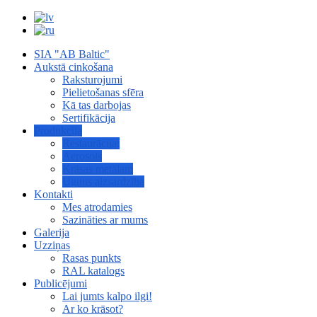
SIA "AB Baltic"
Aukstā cinkošana
Raksturojumi
Pielietošanas sfēra
Kā tas darbojas
Sertifikācija
Produkcija
Restaurācijai
Aerosols
Krāsas metālam
Uguns aizsardzība
Kontakti
Mes atrodamies
Sazināties ar mums
Galerija
Uzziņas
Rasas punkts
RAL katalogs
Publicējumi
Lai jumts kalpo ilgi!
Ar ko krāsot?