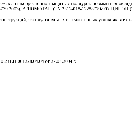
истемах антикоррозионной защиты с полиуретановыми и эпок
8779 2003), АЛЮМОТАН (ТУ 2312-018-12288779-99), ЦИНЭП (Т
локонструкций, эксплуатируемых в атмосферных условиях всех к
231.П.001228.04.04 от 27.04.2004 г.