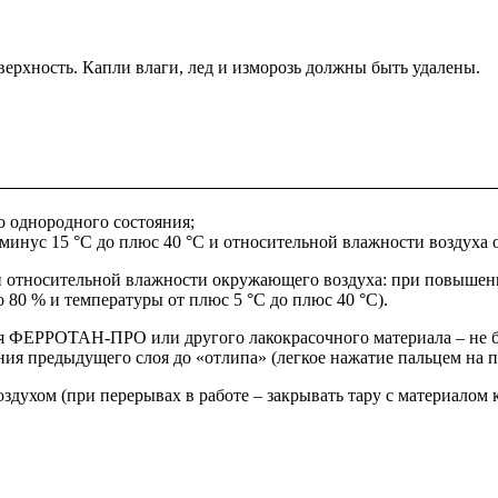
ерхность. Капли влаги, лед и изморозь должны быть удалены.
 однородного состояния;
инус 15 °С до плюс 40 °С и относительной влажности воздуха о
и относительной влажности окружающего воздуха: при повышени
 80 % и температуры от плюс 5 °С до плюс 40 °С).
 ФЕРРОТАН-ПРО или другого лакокрасочного материала – не бол
я предыдущего слоя до «отлипа» (легкое нажатие пальцем на по
воздухом (при перерывах в работе – закрывать тару с материало