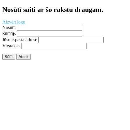
Nosūtī saiti ar šo rakstu draugam.
Aizvērt logu
Nosūtīt
Sūtītājs
Jūsu e-pasta adrese
Virsraksts
Sūtīt
Atcelt